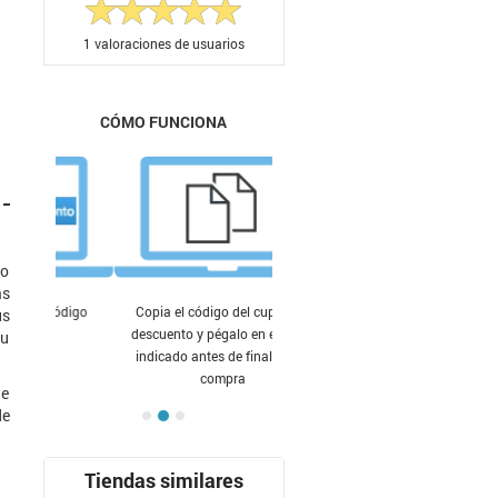
1
valoraciones de usuarios
CÓMO FUNCIONA
 o
as
Copia el código del cupón de
us
descuento y pégalo en el lugar
tu
indicado antes de finalizar tu
compra
de
de
Tiendas similares