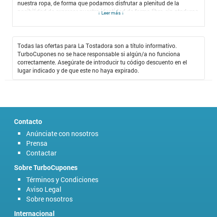
nuestra ropa, de forma que podamos disfrutar a plenitud de la
posibilidad de expresar nuestra identidad de forma libre, sin ataduras.
↓ Leer más ↓
Hace poco me encontré en TurboCupones con la tienda La
Tostadora. Se trata de un fantástico negocio, en el cual se puede
personalizar toda la ropa que uno se lleve, en especial las camisetas,
para que comuniquen exactamente lo que queremos. La oferta es
Todas las ofertas para La Tostadora son a título informativo.
amplia y las posibilidades de personalización son infinitas, así que
TurboCupones no se hace responsable si algún/a no funciona
sólo queda empezar a divertirse y llevarse exactamente lo que
correctamente. Asegúrate de introducir tu código descuento en el
quieras. Además, con el
Código Descuento La Tostadora
, todos los
lugar indicado y de que este no haya expirado.
precios se reducen tanto que puedes llevarte casi todo lo que quieres,
pagando siempre mucho menos de lo que hubieras imaginado.
Contacto
Anúnciate con nosotros
Prensa
Contactar
Sobre TurboCupones
Términos y Condiciones
Aviso Legal
Sobre nosotros
Internacional