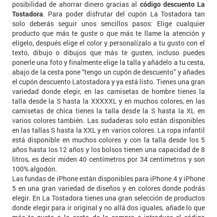
posibilidad de ahorrar dinero gracias al
código descuento La
Tostadora
. Para poder disfrutar del cupón La Tostadora tan
solo deberás seguir unos sencillos pasos: Elige cualquier
producto que más te guste o que más te llame la atención y
elígelo, después elige el color y personalízalo a tu gusto con el
texto, dibujo o dibujos que más te gusten, incluso puedes
ponerle una foto y finalmente elige la talla y añádelo a tu cesta,
abajo de la cesta pone “tengo un cupón de descuento” y añades
el cupón descuento Latostadora y ya está listo. Tienes una gran
variedad donde elegir, en las camisetas de hombre tienes la
talla desde la S hasta la XXXXXL y en muchos colores, en las
camisetas de chica tienes la talla desde la S hasta la XL en
varios colores también. Las sudaderas solo están disponibles
en las tallas S hasta la XXL y en varios colores. La ropa infantil
está disponible en muchos colores y con la talla desde los 5
años hasta los 12 años y los bolsos tienen una capacidad de 8
litros, es decir miden 40 centímetros por 34 centímetros y son
100% algodón.
Las fundas de iPhone están disponibles para iPhone 4 y iPhone
5 en una gran variedad de diseños y en colores donde podrás
elegir. En La Tostadora tienes una gran selección de productos
donde elegir para ir original y no allá dos iguales, añade lo que