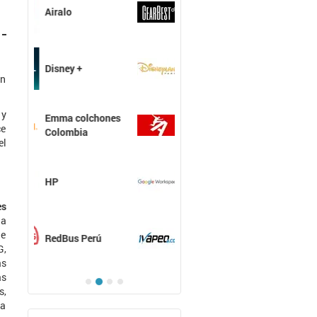
GearBest
Hostpapa
on
 y
Hostgator
ce
el
Google
Workspace
es
la
ue
Ivapeo
G,
as
as
s,
va