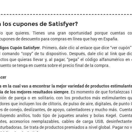
 los cupones de Satisfyer?
o que quieres. Tienes una gran oportunidad porque cuentas c
 cupones de descuento para compras en línea que hay en España.
digos Cupón Satisfyer
. Primero, dale clic al enlace que dice “ver cupón”
 comando “copy” de tu dispositivo. Después, dale clic al link que di
uctos que quieras llevar y, al pagar, “pega” el código alfanumérico en 
uento se tenga en cuenta sobre el precio final de la compra.
acer
a en la cual vas a encontrar la mejor variedad de productos estimulant
tía de los mejores resultados siempre
. Es momento de que fortalezcas 
ación de pareja o en solitario, con los productos más estimulantes q
res que incluyen los de clítoris, de pulso de aire, digitales, de punto 
es de conejo, deslizantes, de apoyo, calentadores y mucho más. Cuent
luyendo anillos, todo tipo de juguetes anales y bolas Kegel. Cuent
es, accesorios reemplazables, cables de carga USB, desinfectante
urbadoras. Se trata de productos premiados a nivel global. Pagar no 