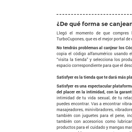
¿De qué forma se canjean
Llegó el momento de que compres l
TurboCupones, que es el mejor portal de
No tendrás problemas al canjear los Có
copia el código alfanumérico usando el
“visita la tienda” y selecciona los prod
espacio correspondiente para que el desc
Satisfyer es la tienda que te dará más pl
Satisfyer es una espectacular plataform
del placer en la intimidad, con la garan
intimidad de tu vida sexual, de tu rel
puedes encontrar. Vas a encontrar vibrado
masajeadores, minivibradores, vibrador
también con juguetes para el pene, inc
también con accesorios como lubricant
productos para el cuidado y mangas mast