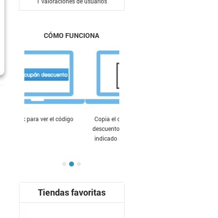
1
valoraciones de usuarios
CÓMO FUNCIONA
Copia el código del cupón de
descuento y pégalo en el lugar
indicado antes de finalizar tu
compra
Tiendas favoritas