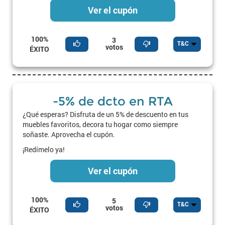
Ver el cupón
100%
3
T&C
votos
ÉXITO
-5% de dcto en RTA
¿Qué esperas? Disfruta de un 5% de descuento en tus
muebles favoritos, decora tu hogar como siempre
soñaste. Aprovecha el cupón.
¡Redímelo ya!
Ver el cupón
100%
5
T&C
votos
ÉXITO