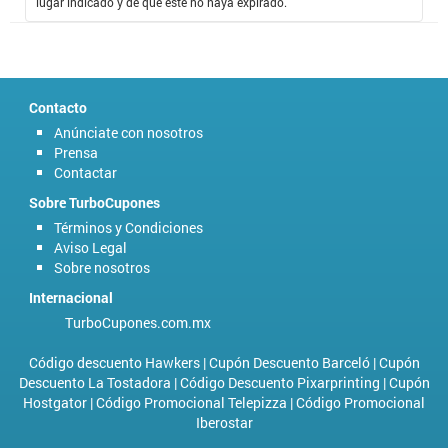
lugar indicado y de que este no haya expirado.
Contacto
Anúnciate con nosotros
Prensa
Contactar
Sobre TurboCupones
Términos y Condiciones
Aviso Legal
Sobre nosotros
Internacional
TurboCupones.com.mx
Código descuento Hawkers
|
Cupón Descuento Barceló
|
Cupón
Descuento La Tostadora
|
Código Descuento Pixarprinting
|
Cupón
Hostgator
|
Código Promocional Telepizza
|
Código Promocional
Iberostar