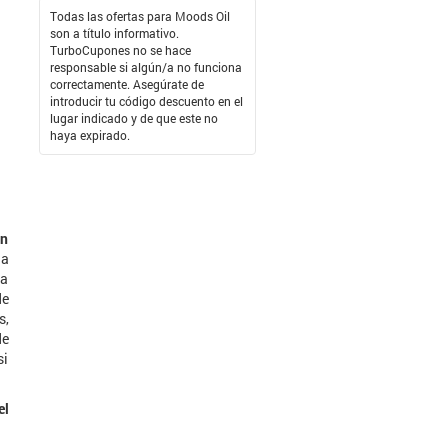
Todas las ofertas para Moods Oil
son a título informativo.
TurboCupones no se hace
responsable si algún/a no funciona
correctamente. Asegúrate de
introducir tu código descuento en el
lugar indicado y de que este no
haya expirado.
on
na
ra
de
s,
de
si
el