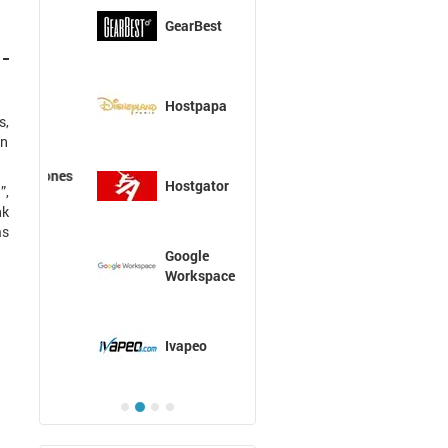
GearBest
Hostpapa
s,
on
Hostgator
”,
nk
as
Google
Workspace
Ivapeo