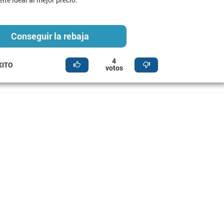
Conseguir la rebaja
4
XITO
votos