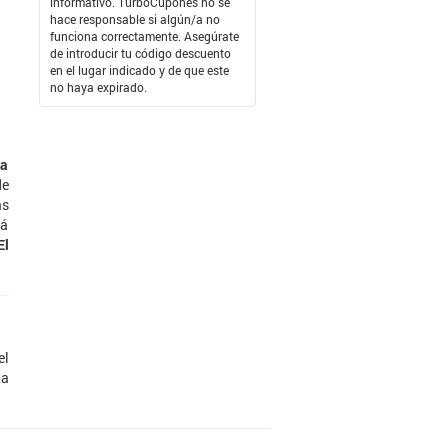
informativo. TurboCupones no se
hace responsable si algún/a no
funciona correctamente. Asegúrate
de introducir tu código descuento
en el lugar indicado y de que este
no haya expirado.
la
de
as
rá
El
el
ta