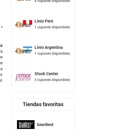
4 cupones disponibles
Linio Perú
1 cupones disponibles
ma
Linio Argentina
la
1 cupones disponibles
ue
ue
la
Stock Center
ue
3 cupones disponibles
el
Tiendas favoritas
GearBest