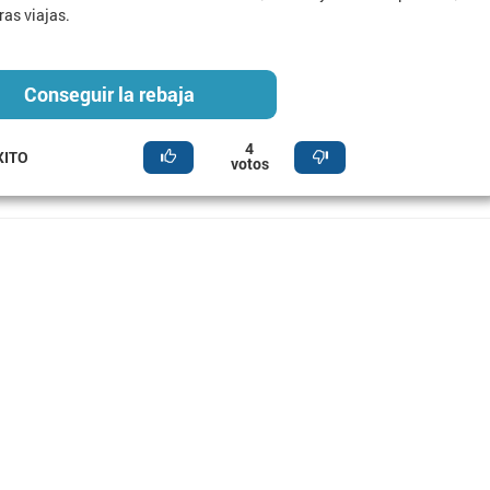
ras viajas.
Conseguir la rebaja
4
XITO
votos