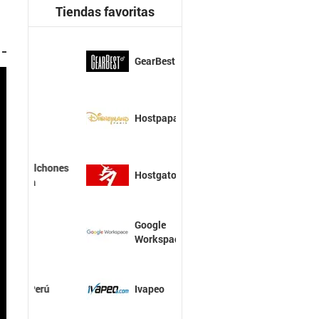
Tiendas favoritas
GearBest
Hostpapa
Hostgator
Google
Workspace
Ivapeo