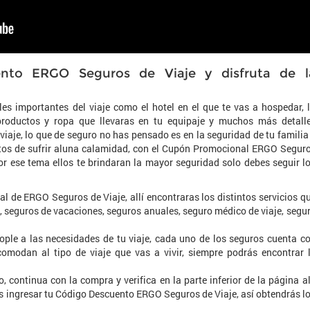
nto ERGO Seguros de Viaje y disfruta de l
es importantes del viaje como el hotel en el que te vas a hospedar, 
 productos y ropa que llevaras en tu equipaje y muchos más detall
iaje, lo que de seguro no has pensado es en la seguridad de tu familia
ptos de sufrir aluna calamidad, con el Cupón Promocional ERGO Segur
or ese tema ellos te brindaran la mayor seguridad solo debes seguir l
ial de ERGO Seguros de Viaje, allí encontraras los distintos servicios q
l, seguros de vacaciones, seguros anuales, seguro médico de viaje, segu
ople a las necesidades de tu viaje, cada uno de los seguros cuenta c
acomodan al tipo de viaje que vas a vivir, siempre podrás encontrar 
, continua con la compra y verifica en la parte inferior de la página al
 ingresar tu Código Descuento ERGO Seguros de Viaje, así obtendrás l