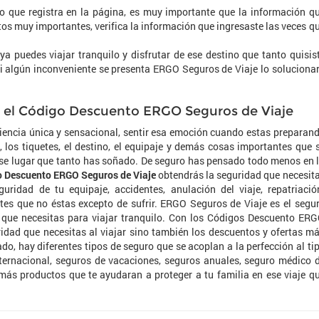
rio que registra en la página, es muy importante que la información q
tos muy importantes, verifica la información que ingresaste las veces q
ya puedes viajar tranquilo y disfrutar de ese destino que tanto quisis
 si algún inconveniente se presenta ERGO Seguros de Viaje lo soluciona
on el Código Descuento ERGO Seguros de Viaje
iencia única y sensacional, sentir esa emoción cuando estas preparan
el, los tiquetes, el destino, el equipaje y demás cosas importantes que 
ese lugar que tanto has soñado. De seguro has pensado todo menos en 
 Descuento ERGO Seguros de Viaje
obtendrás la seguridad que necesit
guridad de tu equipaje, accidentes, anulación del viaje, repatriació
es que no éstas excepto de sufrir. ERGO Seguros de Viaje es el segu
 que necesitas para viajar tranquilo. Con los Códigos Descuento ER
ridad que necesitas al viajar sino también los descuentos y ofertas m
ado, hay diferentes tipos de seguro que se acoplan a la perfección al ti
nternacional, seguros de vacaciones, seguros anuales, seguro médico 
más productos que te ayudaran a proteger a tu familia en ese viaje q