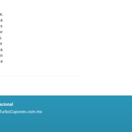
e,
la
us
or
s.
er
ra
ón
te
acional
TurboCupones.com.mx