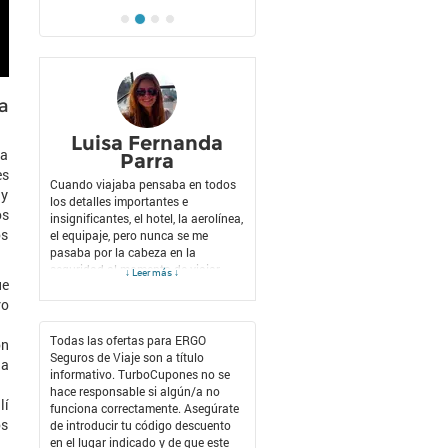
a
Luisa Fernanda
la
Parra
es
Cuando viajaba pensaba en todos
 y
los detalles importantes e
os
insignificantes, el hotel, la aerolínea,
os
el equipaje, pero nunca se me
pasaba por la cabeza en la
seguridad al momento de viajar
↓ Leer más ↓
ue
pues no estamos exceptos a que
ro
algún inconveniente se presente
durante el viaje, alguna enfermedad,
accidente, pérdida de equipaje y de
Todas las ofertas para ERGO
on
más situaciones que son muy
Seguros de Viaje son a título
la
propensas a pasar en un viaje. Por
informativo. TurboCupones no se
esta razón siempre que viajo lo
hace responsable si algún/a no
lí
primero en que pienso es en la
funciona correctamente. Asegúrate
os
seguridad, para esto siempre mi
de introducir tu código descuento
opción es ERGO Seguros de Viaje.
en el lugar indicado y de que este