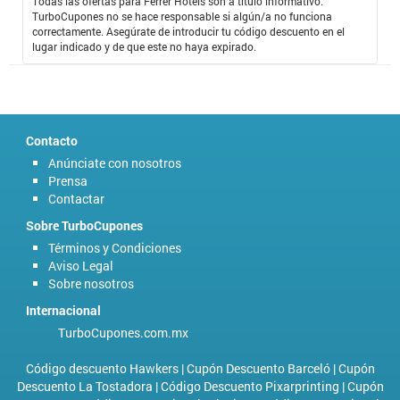
Todas las ofertas para Ferrer Hotels son a título informativo.
Ferrer Hotels
, es muy práctico debido a que cuenta con un gran
TurboCupones no se hace responsable si algún/a no funciona
número de hoteles donde poder llegar a vacacionar y que prestar un
correctamente. Asegúrate de introducir tu código descuento en el
excelente servicio, en ocasiones he llegado a mi hotel de destino y me
lugar indicado y de que este no haya expirado.
he sentido como en casa ya que tengo todo lo que necesito a la
mano.
Contacto
Anúnciate con nosotros
Prensa
Contactar
Sobre TurboCupones
Términos y Condiciones
Aviso Legal
Sobre nosotros
Internacional
TurboCupones.com.mx
Código descuento Hawkers
|
Cupón Descuento Barceló
|
Cupón
Descuento La Tostadora
|
Código Descuento Pixarprinting
|
Cupón