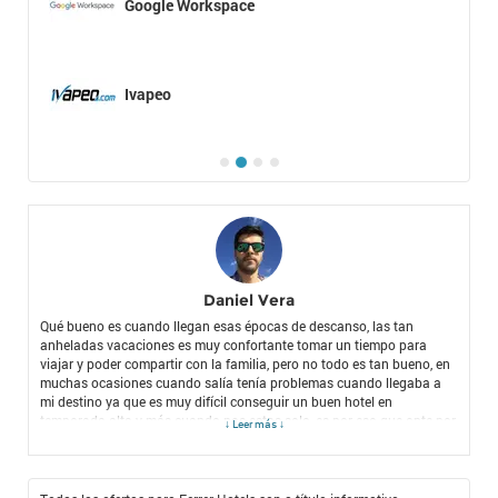
Google Workspace
Ivapeo
Daniel Vera
Qué bueno es cuando llegan esas épocas de descanso, las tan
anheladas vacaciones es muy confortante tomar un tiempo para
viajar y poder compartir con la familia, pero no todo es tan bueno, en
muchas ocasiones cuando salía tenía problemas cuando llegaba a
mi destino ya que es muy difícil conseguir un buen hotel en
temporada alta y más cuando nos estas solo, es por eso que opte por
↓ Leer más ↓
probar reservando mis habitaciones por medio de Ferrer Hotels donde
encontré la mejor solución a mi problema, me facilita mucho llegar a
mi destino y que todo esté listo, sin contar que obtengo mejores
descuentos que en otras páginas utilizando mi
Cupón Promocional