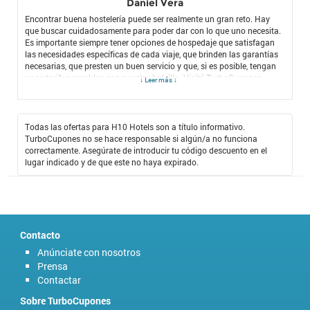
Daniel Vera
Encontrar buena hostelería puede ser realmente un gran reto. Hay
que buscar cuidadosamente para poder dar con lo que uno necesita.
Es importante siempre tener opciones de hospedaje que satisfagan
las necesidades específicas de cada viaje, que brinden las garantías
necesarias, que presten un buen servicio y que, si es posible, tengan
unas tarifas amables con nuestro bolsillo. Visité TurboCupones,
↓ Leer más ↓
sabiendo que allí encontraría lo que necesitaba, porque así ha sido en
muchas ocasiones en este fantástico portal que no sólo ofrece los
mejores cupones de descuento, sino que siempre nos da nuevas
alternativas. Gracias a TurboCupones encontré H10 Hotels, una
Todas las ofertas para H10 Hotels son a título informativo.
fantástica cadena de hostelería que ofrece todas las opciones que
TurboCupones no se hace responsable si algún/a no funciona
necesitamos, sin necesidad de quemarnos las pestañas en la
correctamente. Asegúrate de introducir tu código descuento en el
búsqueda. Aprovechando el
Código Descuento H10 Hotels
, he
lugar indicado y de que este no haya expirado.
logrado acceder a unas tarifas que jamás imaginé pagar, porque son
tan bajas que prácticamente no tienen competencia alguna y pueden
abrirnos las puertas de cualquier destino donde se encuentre un
establecimiento de H10 Hotels.
Contacto
Anúnciate con nosotros
Prensa
Contactar
Sobre TurboCupones