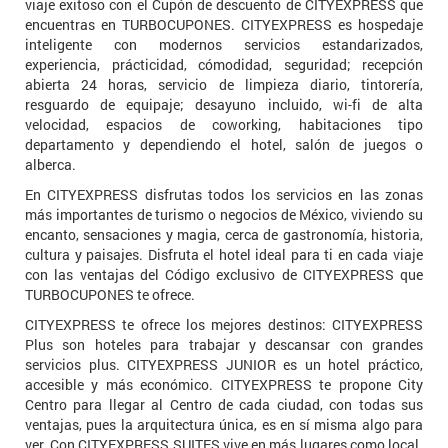
viaje exitoso con el Cupón de descuento de CITYEXPRESS que
encuentras en TURBOCUPONES. CITYEXPRESS es hospedaje
inteligente con modernos servicios estandarizados,
experiencia, prácticidad, cómodidad, seguridad; recepción
abierta 24 horas, servicio de limpieza diario, tintorería,
resguardo de equipaje; desayuno incluido, wi-fi de alta
velocidad, espacios de coworking, habitaciones tipo
departamento y dependiendo el hotel, salón de juegos o
alberca.
En CITYEXPRESS disfrutas todos los servicios en las zonas
más importantes de turismo o negocios de México, viviendo su
encanto, sensaciones y magia, cerca de gastronomía, historia,
cultura y paisajes. Disfruta el hotel ideal para ti en cada viaje
con las ventajas del Código exclusivo de CITYEXPRESS que
TURBOCUPONES te ofrece.
CITYEXPRESS te ofrece los mejores destinos: CITYEXPRESS
Plus son hoteles para trabajar y descansar con grandes
servicios plus. CITYEXPRESS JUNIOR es un hotel práctico,
accesible y más económico. CITYEXPRESS te propone City
Centro para llegar al Centro de cada ciudad, con todas sus
ventajas, pues la arquitectura única, es en sí misma algo para
ver. Con CITYEXPRESS SUITES vive en más lugares como local.