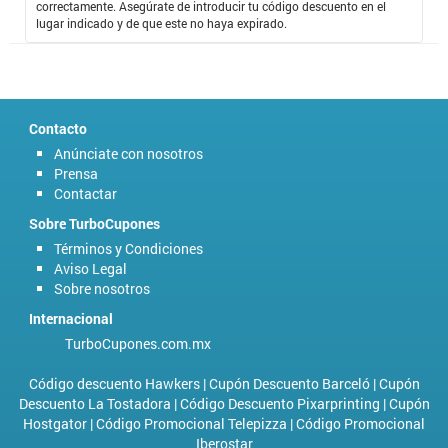
correctamente. Asegúrate de introducir tu código descuento en el
lugar indicado y de que este no haya expirado.
Contacto
Anúnciate con nosotros
Prensa
Contactar
Sobre TurboCupones
Términos y Condiciones
Aviso Legal
Sobre nosotros
Internacional
TurboCupones.com.mx
Código descuento Hawkers
|
Cupón Descuento Barceló
|
Cupón
Descuento La Tostadora
|
Código Descuento Pixarprinting
|
Cupón
Hostgator
|
Código Promocional Telepizza
|
Código Promocional
Iberostar