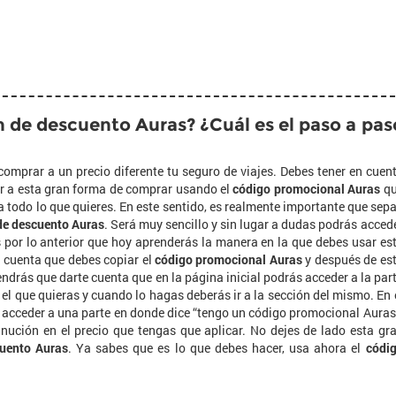
de descuento Auras? ¿Cuál es el paso a pas
comprar a un precio diferente tu seguro de viajes. Debes tener en cuen
r a esta gran forma de comprar usando el
código promocional Auras
qu
a todo lo que quieres. En este sentido, es realmente importante que sep
de descuento Auras
. Será muy sencillo y sin lugar a dudas podrás acced
s por lo anterior que hoy aprenderás la manera en la que debes usar es
n cuenta que debes copiar el
código promocional Auras
y después de es
tendrás que darte cuenta que en la página inicial podrás acceder a la par
 el que quieras y cuando lo hagas deberás ir a la sección del mismo. En 
 acceder a una parte en donde dice “tengo un código promocional Auras
ución en el precio que tengas que aplicar. No dejes de lado esta gr
uento Auras
. Ya sabes que es lo que debes hacer, usa ahora el
códi