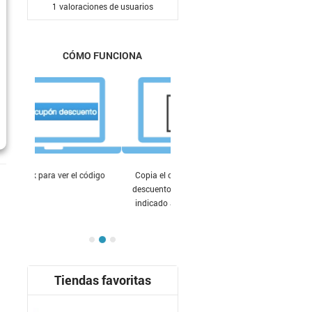
1
valoraciones de usuarios
CÓMO FUNCIONA
Copia el código del cupón de
descuento y pégalo en el lugar
indicado antes de finalizar tu
compra
Tiendas favoritas