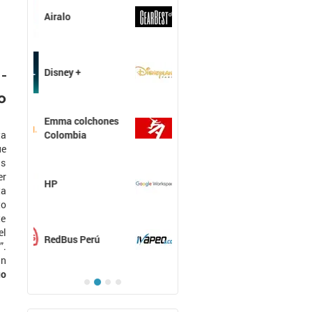
GearBest
Hostpapa
o
Hostgator
ta
e
as
er
Google
ta
Workspace
to
te
el
Ivapeo
”.
an
go