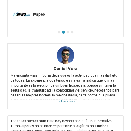
Ivapeo
Daniel Vera
Me encanta viajar. Podría decir que es la actividad que más disfruto
de todas. La experiencia que tengo en viajes me indica que lo más
importante es la elección de un buen hospedaje, porque sin tener la
seguridad, la tranquilidad, la comodidad y el servicio, necesarios para
pasar las mejores noches, la mejor estadía, de tal forma que pueda
disfrutarse de cualquier destino a plenitud. TurboCupones es la
↓ Leer más ↓
página que me ha resultado más útil en el último año, porque me
permite ahorrar con los mejores cupones de descuento y al mismo
tiempo amplía mis opciones como comprador con su gran variedad
de tiendas. La más reciente tienda que encontré fue Blue Bay Resorts,
Todas las ofertas para Blue Bay Resorts son a título informativo.
perteneciente a la sensacional cadena Blue Bay Resorts, reconocida
TurboCupones no se hace responsable si algún/a no funciona
por su gran cobertura, su extraordinario servicio y su larga
correctamente. Asegúrate de introducir tu código descuento en el