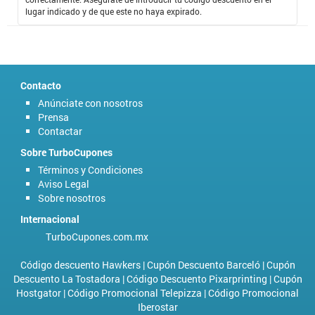
experiencia, con más de 27 hoteles en 16 destinos. Sin dudarlo, decidí
lugar indicado y de que este no haya expirado.
hacer efectivo el
Código Promocional Blue Bay Resorts
, con el cual he
podido disfrutar de los mejores hospedajes por el menor precio.
Contacto
Anúnciate con nosotros
Prensa
Contactar
Sobre TurboCupones
Términos y Condiciones
Aviso Legal
Sobre nosotros
Internacional
TurboCupones.com.mx
Código descuento Hawkers
|
Cupón Descuento Barceló
|
Cupón
Descuento La Tostadora
|
Código Descuento Pixarprinting
|
Cupón
Hostgator
|
Código Promocional Telepizza
|
Código Promocional
Iberostar