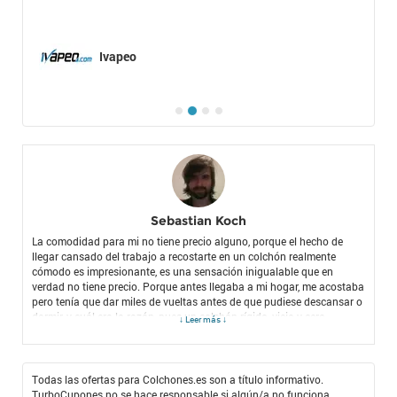
Ivapeo
Sebastian Koch
La comodidad para mi no tiene precio alguno, porque el hecho de
llegar cansado del trabajo a recostarte en un colchón realmente
cómodo es impresionante, es una sensación inigualable que en
verdad no tiene precio. Porque antes llegaba a mi hogar, me acostaba
pero tenía que dar miles de vueltas antes de que pudiese descansar o
dormir, y cuál era la razón, pues un colchón rígido, viejo y cero
↓ Leer más ↓
confortable la verdad es que es muy molesto y la verdad yo trabajo
para tener más comodidad, no tendría sentido que yo trabaje tan
fuertemente para vivir incómodo, y por eso también es que me gusta
optimizar el dinero, por ello es que siempre uso el
cupón promocional
Todas las ofertas para Colchones.es son a título informativo.
Colchones.es
y con él es que siempre logro el máximo ahorro cuando
TurboCupones no se hace responsable si algún/a no funciona