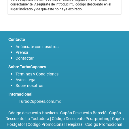
compro colchón para mi, para mi mamá, para mi hermana, para mi
correctamente. Asegúrate de introducir tu código descuento en el
novia, y para todos en mi familia, siempre que puedo.
lugar indicado y de que este no haya expirado.
Contacto
Anúnciate con nosotros
Prensa
Contactar
Sobre TurboCupones
Términos y Condiciones
Aviso Legal
Sobre nosotros
Internacional
TurboCupones.com.mx
Código descuento Hawkers
|
Cupón Descuento Barceló
|
Cupón
Descuento La Tostadora
|
Código Descuento Pixarprinting
|
Cupón
Hostgator
|
Código Promocional Telepizza
|
Código Promocional