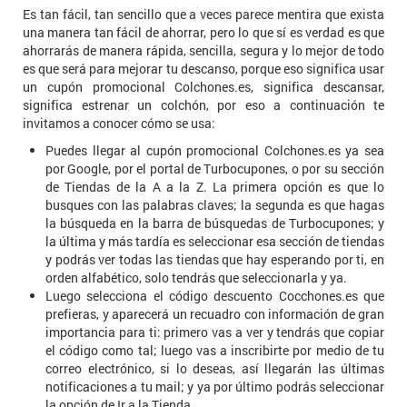
Es tan fácil, tan sencillo que a veces parece mentira que exista
una manera tan fácil de ahorrar, pero lo que sí es verdad es que
ahorrarás de manera rápida, sencilla, segura y lo mejor de todo
es que será para mejorar tu descanso, porque eso significa usar
un cupón promocional Colchones.es, significa descansar,
significa estrenar un colchón, por eso a continuación te
invitamos a conocer cómo se usa:
Puedes llegar al cupón promocional Colchones.es ya sea
por Google, por el portal de Turbocupones, o por su sección
de Tiendas de la A a la Z. La primera opción es que lo
busques con las palabras claves; la segunda es que hagas
la búsqueda en la barra de búsquedas de Turbocupones; y
la última y más tardía es seleccionar esa sección de tiendas
y podrás ver todas las tiendas que hay esperando por ti, en
orden alfabético, solo tendrás que seleccionarla y ya.
Luego selecciona el código descuento Cocchones.es que
prefieras, y aparecerá un recuadro con información de gran
importancia para ti: primero vas a ver y tendrás que copiar
el código como tal; luego vas a inscribirte por medio de tu
correo electrónico, si lo deseas, así llegarán las últimas
notificaciones a tu mail; y ya por último podrás seleccionar
la opción de Ir a la Tienda.