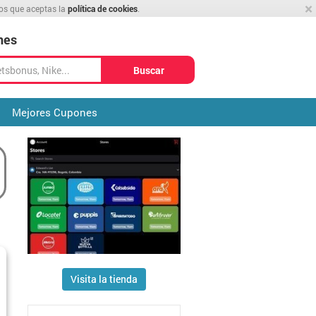
×
mos que aceptas la
política de cookies
.
nes
Buscar
Mejores Cupones
Visita la tienda