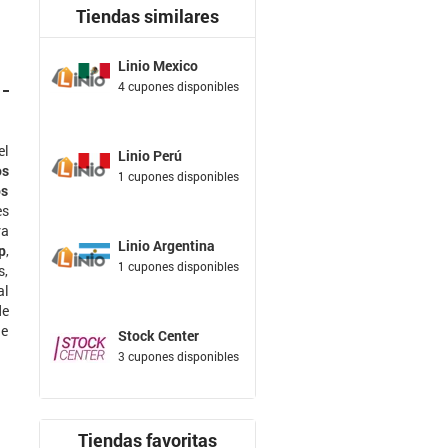
Tiendas similares
Linio Mexico
4 cupones disponibles
el
Linio Perú
os
1 cupones disponibles
os
es
ra
Linio Argentina
p
,
1 cupones disponibles
s,
al
de
de
Stock Center
3 cupones disponibles
Tiendas favoritas