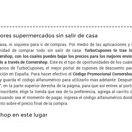
ores supermercados sin salir de casa
sa, ni siquiera para ir de compras. Por medio de las aplicaciones y 
tunidad de comprar todo sin salir de casa.
TurboCupones te trae l
rshop, con los cuales puedes bajar los precios para los mejores enví
olo a través de Cornershop
. Este es el tipo de oportunidades de los cual
uarios de TurboCupones, el mejor portal de cupones de descuento pa
ición en España. Para hacer efectivo el
Código Promocional Cornersho
” y guarda el código alfanumérico para utilizarlo más adelante. Despué
da”, en la parte superior derecha de la página, para que así entres al port
nscríbete, elige la tienda que sea de tu preferencia, agrega al carrito 
 cuando sea el momento de pagar, ingresa el código alfanumérico don
nto sobre el precio final de la compra.
hop en este lugar