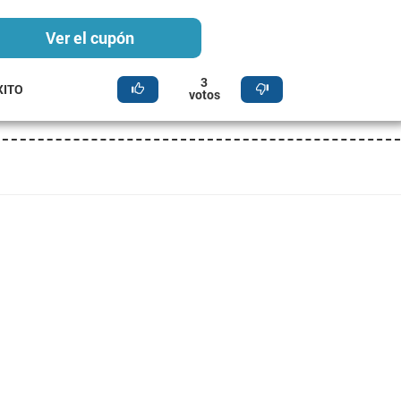
Ver el cupón
3
XITO
votos