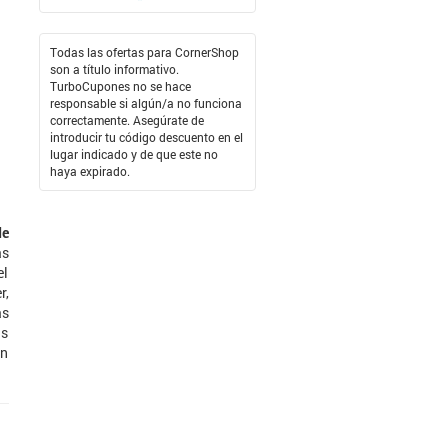
Todas las ofertas para CornerShop
son a título informativo.
TurboCupones no se hace
responsable si algún/a no funciona
correctamente. Asegúrate de
introducir tu código descuento en el
lugar indicado y de que este no
haya expirado.
de
as
el
r,
as
as
on