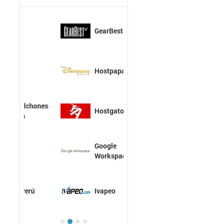
GearBest
Hostpapa
Hostgator
Google
Workspace
Ivapeo