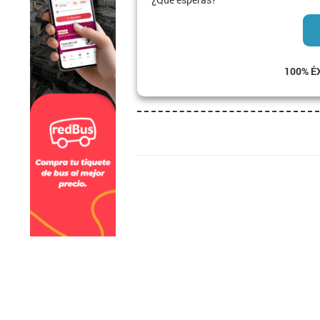
100% É