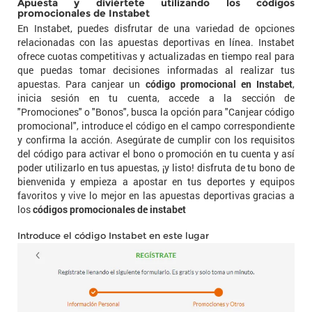
Apuesta y diviértete utilizando los códigos
promocionales de Instabet
En Instabet, puedes disfrutar de una variedad de opciones
relacionadas con las apuestas deportivas en línea. Instabet
ofrece cuotas competitivas y actualizadas en tiempo real para
que puedas tomar decisiones informadas al realizar tus
apuestas. Para canjear un
código promocional en Instabet
,
inicia sesión en tu cuenta, accede a la sección de
"Promociones" o "Bonos", busca la opción para "Canjear código
promocional", introduce el código en el campo correspondiente
y confirma la acción. Asegúrate de cumplir con los requisitos
del código para activar el bono o promoción en tu cuenta y así
poder utilizarlo en tus apuestas, ¡y listo! disfruta de tu bono de
bienvenida y empieza a apostar en tus deportes y equipos
favoritos y vive lo mejor en las apuestas deportivas gracias a
los
códigos promocionales de instabet
Introduce el código Instabet en este lugar