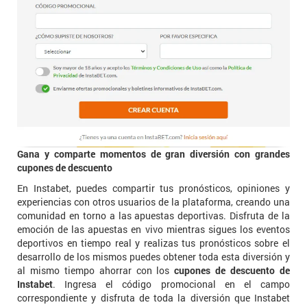
Gana y comparte momentos de gran diversión con grandes
cupones de descuento
En Instabet, puedes compartir tus pronósticos, opiniones y
experiencias con otros usuarios de la plataforma, creando una
comunidad en torno a las apuestas deportivas. Disfruta de la
emoción de las apuestas en vivo mientras sigues los eventos
deportivos en tiempo real y realizas tus pronósticos sobre el
desarrollo de los mismos puedes obtener toda esta diversión y
al mismo tiempo ahorrar con los
cupones de descuento de
Instabet
. Ingresa el código promocional en el campo
correspondiente y disfruta de toda la diversión que Instabet