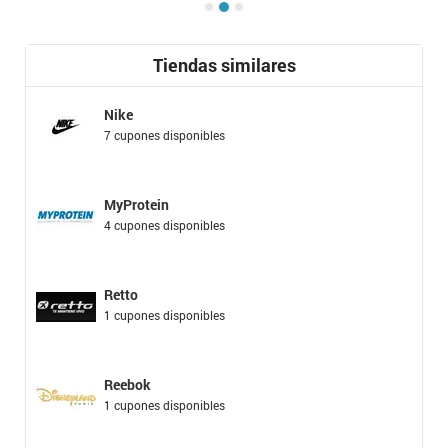
Tiendas similares
Nike
7 cupones disponibles
MyProtein
4 cupones disponibles
Retto
1 cupones disponibles
Reebok
1 cupones disponibles