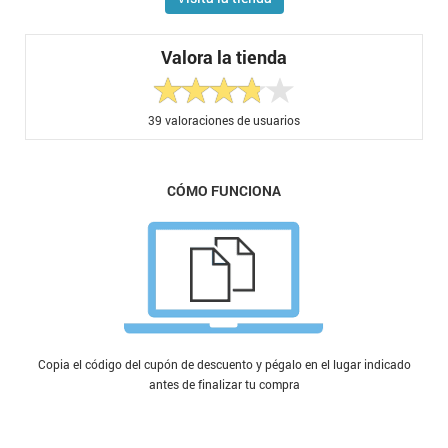
Valora la tienda
39
valoraciones de usuarios
CÓMO FUNCIONA
Copia el código del cupón de descuento y pégalo en el lugar indicado
antes de finalizar tu compra