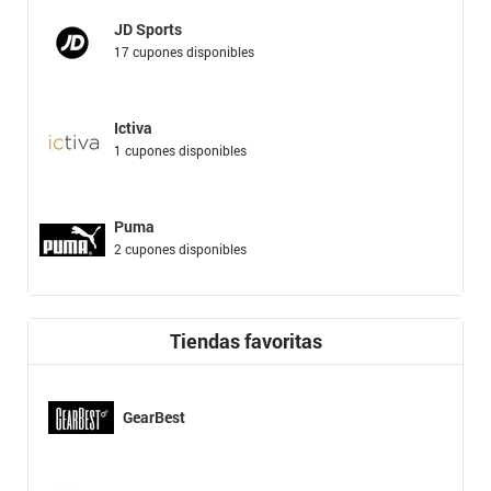
JD Sports
17 cupones disponibles
Ictiva
1 cupones disponibles
Puma
2 cupones disponibles
Tiendas favoritas
GearBest