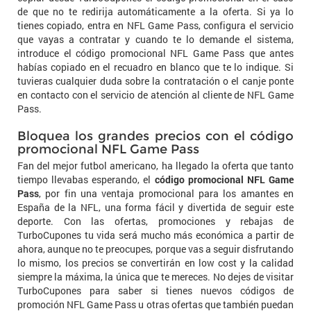
de que no te redirija automáticamente a la oferta. Si ya lo
tienes copiado, entra en NFL Game Pass, configura el servicio
que vayas a contratar y cuando te lo demande el sistema,
introduce el código promocional NFL Game Pass que antes
habías copiado en el recuadro en blanco que te lo indique. Si
tuvieras cualquier duda sobre la contratación o el canje ponte
en contacto con el servicio de atención al cliente de NFL Game
Pass.
Bloquea los grandes precios con el código
promocional NFL Game Pass
Fan del mejor futbol americano, ha llegado la oferta que tanto
tiempo llevabas esperando, el
código promocional NFL Game
Pass
, por fin una ventaja promocional para los amantes en
España de la NFL, una forma fácil y divertida de seguir este
deporte. Con las ofertas, promociones y rebajas de
TurboCupones tu vida será mucho más económica a partir de
ahora, aunque no te preocupes, porque vas a seguir disfrutando
lo mismo, los precios se convertirán en low cost y la calidad
siempre la máxima, la única que te mereces. No dejes de visitar
TurboCupones para saber si tienes nuevos códigos de
promoción NFL Game Pass u otras ofertas que también puedan