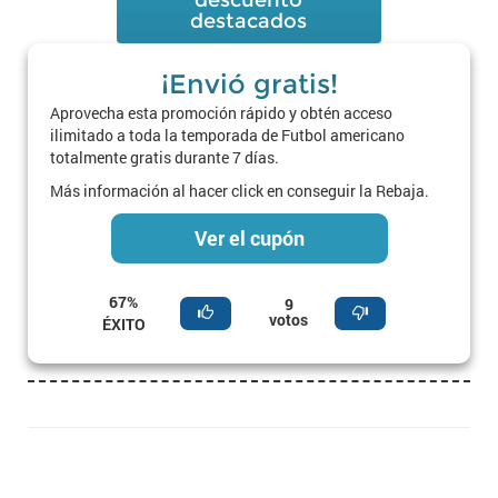
descuento
destacados
¡Envió gratis!
Aprovecha esta promoción rápido y obtén acceso
ilimitado a toda la temporada de Futbol americano
totalmente gratis durante 7 días.
Más información al hacer click en conseguir la Rebaja.
Ver el cupón
67%
9
votos
ÉXITO