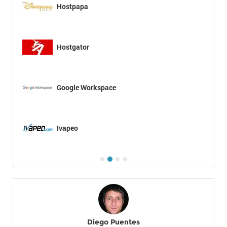
Hostpapa
Hostgator
Google Workspace
Ivapeo
Diego Puentes