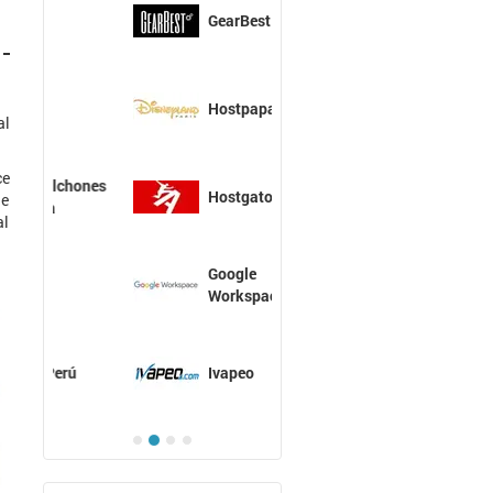
GearBest
Hostpapa
al
ce
Hostgator
ue
al
Google
Workspace
Ivapeo