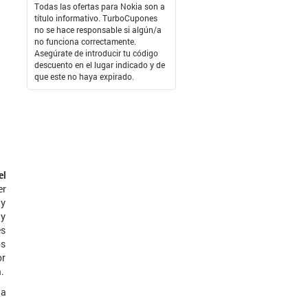
Todas las ofertas para Nokia son a
título informativo. TurboCupones
no se hace responsable si algún/a
no funciona correctamente.
Asegúrate de introducir tu código
descuento en el lugar indicado y de
que este no haya expirado.
el
er
 y
 y
es
os
or
.
la