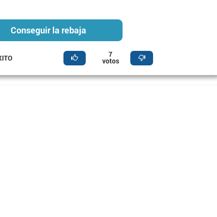
Conseguir la rebaja
7
XITO
votos