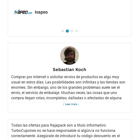
Ivapeo
Sebastian Koch
Comprar por internet o solicitar envíos de productos es algo muy
usual en estos días. Las posibilidades son infinitas y las tiendas son
enormes. Sin embargo, uno de los grandes problemas suele ser el
envío, el servicio de embalaje. Muchas veces, las cosas que uno
compra llegan rotas, incompletas, dañadas o afectadas de alguna
forma en particular. Las compañías suelen prestar su propio servicio
↓ Leer más ↓
de embalaje, pero muchas veces no es lo suficientemente bueno ni
confiable. En otras ocasiones, al menos yo, tengo que enviar y recibir
muchos envíos importantes por mi oficio como comerciante. Un día,
visitando TurboCupones, me encontré con la tienda de Rajapack, una
Todas las ofertas para Rajapack son a título informativo.
excelente compañía que presta un servicio de embalaje de alta
TurboCupones no se hace responsable si algún/a no funciona
calidad, que permite que todos los que enviamos y recibimos
correctamente. Asegúrate de introducir tu código descuento en el