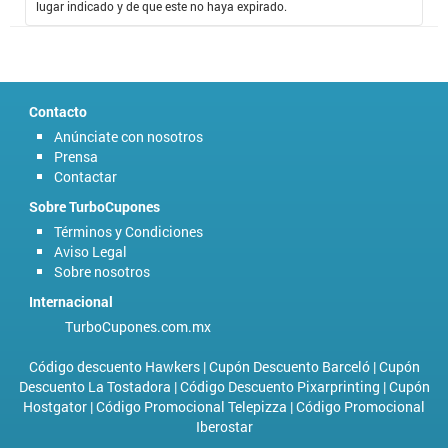
constantemente podamos dormir tranquilos. Con el
Código
lugar indicado y de que este no haya expirado.
Descuento Rajapack
, se pueden obtener precios muy económicos por
un excelente servicio que siempre será pertinente pagar si es que
apreciamos lo que enviamos y recibimos.
Contacto
Anúnciate con nosotros
Prensa
Contactar
Sobre TurboCupones
Términos y Condiciones
Aviso Legal
Sobre nosotros
Internacional
TurboCupones.com.mx
Código descuento Hawkers
|
Cupón Descuento Barceló
|
Cupón
Descuento La Tostadora
|
Código Descuento Pixarprinting
|
Cupón
Hostgator
|
Código Promocional Telepizza
|
Código Promocional
Iberostar