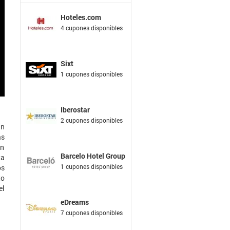
Hoteles.com
4 cupones disponibles
Sixt
1 cupones disponibles
Iberostar
2 cupones disponibles
un
as
ón
Barcelo Hotel Group
ta
1 cupones disponibles
os
to
el
eDreams
7 cupones disponibles