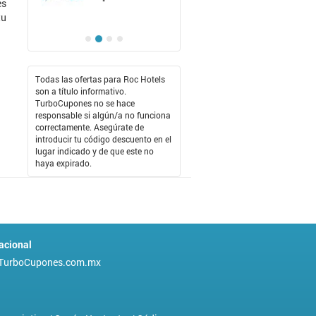
es
tu
Todas las ofertas para Roc Hotels
son a título informativo.
TurboCupones no se hace
responsable si algún/a no funciona
correctamente. Asegúrate de
introducir tu código descuento en el
lugar indicado y de que este no
haya expirado.
acional
TurboCupones.com.mx