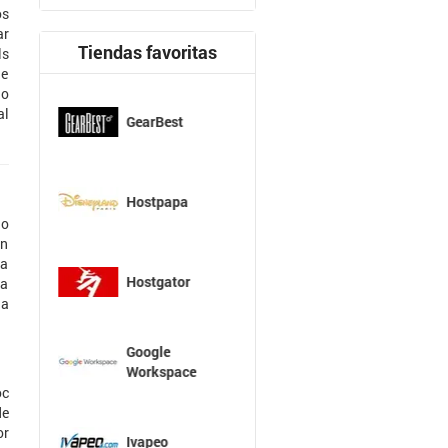
os
ar
Tiendas favoritas
ls
de
lo
al
GearBest
Hostpapa
do
en
ra
Hostgator
la
ha
Google
Workspace
oc
de
or
Ivapeo