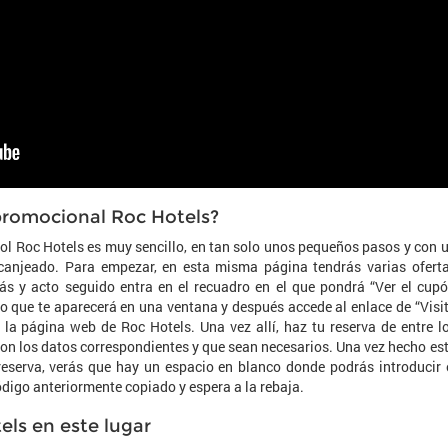
promocional Roc Hotels?
ol Roc Hotels es muy sencillo, en tan solo unos pequeños pasos y con 
 canjeado. Para empezar, en esta misma página tendrás varias ofert
más y acto seguido entra en el recuadro en el que pondrá “Ver el cup
o que te aparecerá en una ventana y después accede al enlace de “Visi
a la página web de Roc Hotels. Una vez allí, haz tu reserva de entre l
 con los datos correspondientes y que sean necesarios. Una vez hecho es
 reserva, verás que hay un espacio en blanco donde podrás introducir 
digo anteriormente copiado y espera a la rebaja.
els en este lugar