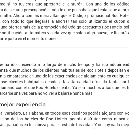
o si no tuvieras que apretarte el cinturón. Con uno de los códig
rá de ser una preocupación, todo lo que pensabas que tenías que ahorr
rá falta. Ahora con las maravillas que el Código promocional Roc Hote
s con todo lo que llegarás a ahorrar tan solo utilizando el cupón 
i una ofertas más de la promoción del Código descuento Roc Hotels, so
de notificación automática y cada vez que salga algo nuevo, te llegará 
arte justo en el momento idóneo.
e ha ido creciendo a lo largo de mucho tiempo y ha ido adquirien
fianza que muchos de los clientes habituales de Roc Hotels depositan 
an a embarcarse en una de las experiencias de alojamiento en cualquie
ose clientes habituales debido a la alta calidad ofrecida tanto por 
o humano con el que Roc Hotels cuenta. Ya son muchos a los que les 
arcarse una vez para no volver a bajarse nunca más.
 mejor experiencia
ca, Varadero, La Habana, en todos esos destinos podrás alojarte con R
ibución de los hoteles de Roc Hotels, podrás disfrutar como nunca 
 grabados en tu cabeza para el resto de tus vidas. Y no hay nada mej