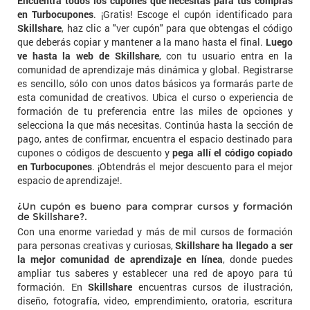
Encuentra todos los cupones que necesitas para tus compras
en Turbocupones
. ¡Gratis! Escoge el cupón identificado para
Skillshare
, haz clic a "ver cupón" para que obtengas el código
que deberás copiar y mantener a la mano hasta el final.
Luego
ve hasta la web de Skillshare
, con tu usuario entra en la
comunidad de aprendizaje más dinámica y global. Registrarse
es sencillo, sólo con unos datos básicos ya formarás parte de
esta comunidad de creativos. Ubica el curso o experiencia de
formación de tu preferencia entre las miles de opciones y
selecciona la que más necesitas. Continúa hasta la sección de
pago, antes de confirmar, encuentra el espacio destinado para
cupones o códigos de descuento y
pega allí el código copiado
en Turbocupones
. ¡Obtendrás el mejor descuento para el mejor
espacio de aprendizaje!.
¿Un cupón es bueno para comprar cursos y formación
de Skillshare?.
Con una enorme variedad y más de mil cursos de formación
para personas creativas y curiosas,
Skillshare ha llegado a ser
la mejor comunidad de aprendizaje en línea
, donde puedes
ampliar tus saberes y establecer una red de apoyo para tú
formación. En
Skillshare
encuentras cursos de ilustración,
diseño, fotografía, video, emprendimiento, oratoria, escritura