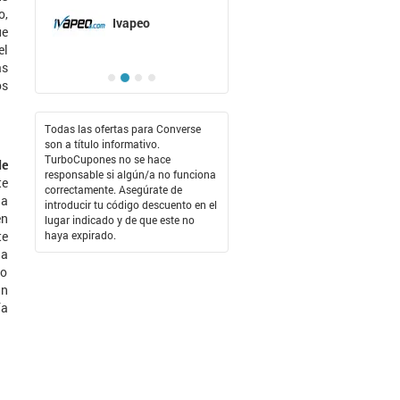
o,
Ivapeo
ue
el
as
os
Todas las ofertas para Converse
son a título informativo.
TurboCupones no se hace
de
responsable si algún/a no funciona
te
correctamente. Asegúrate de
na
introducir tu código descuento en el
en
lugar indicado y de que este no
haya expirado.
te
na
mo
an
ía