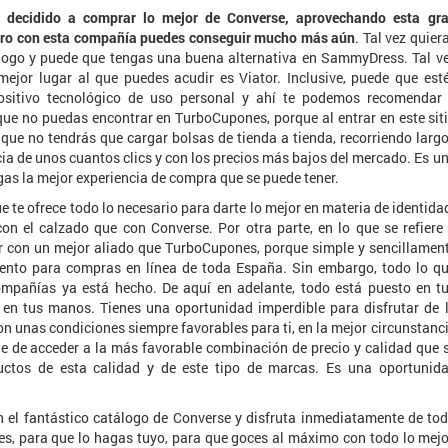
s decidido a comprar lo mejor de Converse, aprovechando esta gr
ero con esta compañía puedes conseguir mucho más aún
. Tal vez quier
logo y puede que tengas una buena alternativa en SammyDress. Tal v
mejor lugar al que puedes acudir es Viator. Inclusive, puede que est
ositivo tecnológico de uso personal y ahí te podemos recomendar
ue no puedas encontrar en TurboCupones, porque al entrar en este sit
 que no tendrás que cargar bolsas de tienda a tienda, recorriendo larg
ncia de unos cuantos clics y con los precios más bajos del mercado. Es u
as la mejor experiencia de compra que se puede tener.
te ofrece todo lo necesario para darte lo mejor en materia de identida
n el calzado que con Converse. Por otra parte, en lo que se refiere
ar con un mejor aliado que TurboCupones, porque simple y sencillamen
uento para compras en línea de toda España. Sin embargo, todo lo q
mpañías ya está hecho. De aquí en adelante, todo está puesto en t
en tus manos. Tienes una oportunidad imperdible para disfrutar de 
n unas condiciones siempre favorables para ti, en la mejor circunstanc
le de acceder a la más favorable combinación de precio y calidad que 
ctos de esta calidad y de este tipo de marcas. Es una oportunid
el fantástico catálogo de Converse y disfruta inmediatamente de to
eves, para que lo hagas tuyo, para que goces al máximo con todo lo mejo