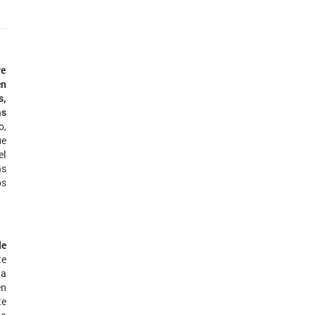
re
en
s,
as
o,
ue
el
as
os
de
te
na
en
te