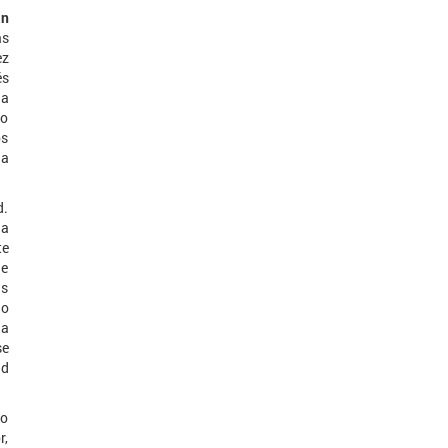
an
as
ez
és
 a
io
os
na
d.
 a
te
ue
us
lo
ia
se
ad
do
r,