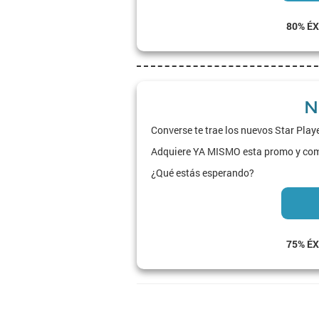
80% ÉX
N
Converse te trae los nuevos Star Playe
Adquiere YA MISMO esta promo y comp
¿Qué estás esperando?
75% ÉX