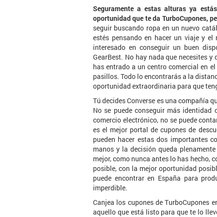
Seguramente a estas alturas ya está
oportunidad que te da TurboCupones, p
seguir buscando ropa en un nuevo catá
estés pensando en hacer un viaje y el 
interesado en conseguir un buen disp
GearBest. No hay nada que necesites y q
has entrado a un centro comercial en el
pasillos. Todo lo encontrarás a la dista
oportunidad extraordinaria para que teng
Tú decides Converse es una compañía que 
No se puede conseguir más identidad co
comercio electrónico, no se puede cont
es el mejor portal de cupones de desc
pueden hacer estas dos importantes co
manos y la decisión queda plenamente 
mejor, como nunca antes lo has hecho, co
posible, con la mejor oportunidad posib
puede encontrar en España para produ
imperdible.
Canjea los cupones de TurboCupones en 
aquello que está listo para que te lo ll