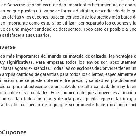
es de Converse se abastecen de dos importantes herramientas de ahorr
as, ya que pueden utilizarse de formas distintas, dependiendo de lo q
 las ofertas y los cupones, pueden conseguirse los precios más bajos d
n importante como esta. Si se utilizan por separado los cupones y l
gue es una mayor cantidad de descuentos. Todo esto es posible a un
satisfacer a sus usuarios.
nverse
s más importantes del mundo en materia de calzado, las ventajas 
y significativas
. Para empezar, todos los envíos son absolutamen
tar hasta agotar existencias. Todas las colecciones de Converse tienen u
na amplia cantidad de garantías para todos los clientes, especialmente 
binación que se puede obtener entre precio y calidad es prácticamen
cional para abastecerse de un calzado de alta calidad, de muy bue
uda sobre sus cualidades. Es el momento de que aproveches al máxi
 no se dan todos los días y dejarla pasar puede representar un gr
a antes lo has hecho de algo que seguramente hace muy poco luc
boCupones