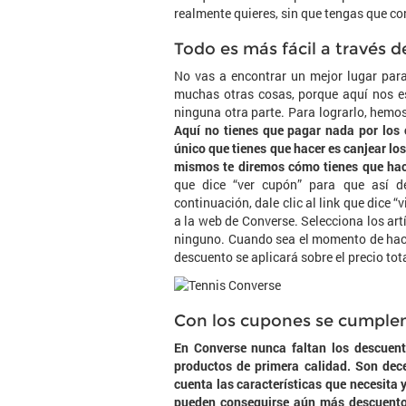
realmente quieres, sin que tengas que co
Todo es más fácil a través
No vas a encontrar un mejor lugar para
muchas otras cosas, porque aquí nos 
ninguna otra parte. Para lograrlo, hemo
Aquí no tienes que pagar nada por los 
único que tienes que hacer es canjear l
mismos te diremos cómo tienes que hac
que dice “ver cupón” para que así d
continuación, dale clic al link que dice “
a la web de Converse. Selecciona los art
ninguno. Cuando sea el momento de hacer
descuento se aplicará sobre el precio tota
Con los cupones se cumple
En Converse nunca faltan los descuen
productos de primera calidad. Son dec
cuenta las características que necesita 
pueden conseguirse aún más descuentos