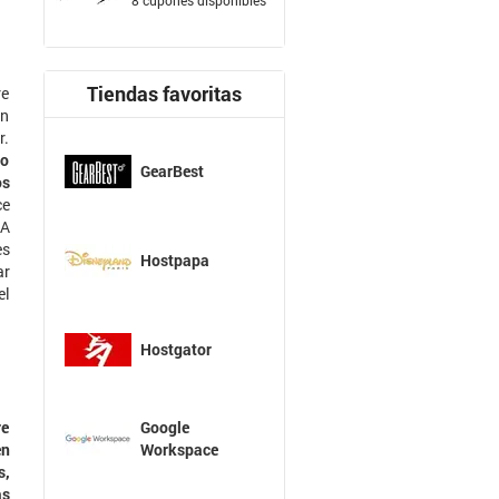
Tiendas favoritas
re
en
r.
Lo
GearBest
os
ce
 A
es
Hostpapa
ar
el
Hostgator
Google
re
Workspace
en
s,
as