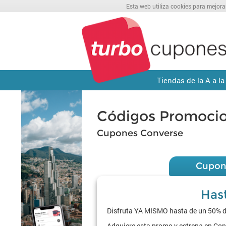
Esta web utiliza cookies para mejora
Tiendas de la A a la
Códigos Promocio
Cupones Converse
Cupon
Has
Disfruta YA MISMO hasta de un 50% de
Adquiere esta promo y estrena en Conv