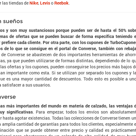
 las tiendas de
Nike
,
Levis
o
Reebok
.
n sueños
tos y son muy sustanciosos porque pueden ser de hasta el 50% sob
enas de ofertas que se pueden buscar de forma específica teniendo 
y prefiere cada cliente. Por otra parte, con los cupones de TurboCupone
 de lo que se consigue en el portal de Converse, también con rebaj
es de Converse se abastecen de dos importantes herramientas de ahorr
as, ya que pueden utilizarse de formas distintas, dependiendo de lo q
 las ofertas y los cupones, pueden conseguirse los precios más bajos d
n importante como esta. Si se utilizan por separado los cupones y l
gue es una mayor cantidad de descuentos. Todo esto es posible a un
satisfacer a sus usuarios.
nverse
s más importantes del mundo en materia de calzado, las ventajas 
y significativas
. Para empezar, todos los envíos son absolutamen
tar hasta agotar existencias. Todas las colecciones de Converse tienen u
na amplia cantidad de garantías para todos los clientes, especialmente 
binación que se puede obtener entre precio y calidad es prácticamen