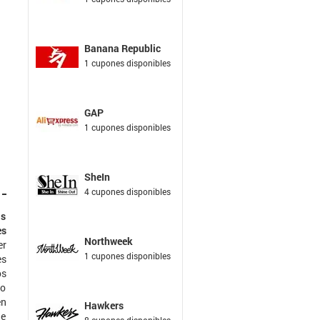
Banana Republic
1 cupones disponibles
GAP
1 cupones disponibles
SheIn
4 cupones disponibles
as
es
Northweek
er
1 cupones disponibles
es
os
do
en
Hawkers
ue
8 cupones disponibles