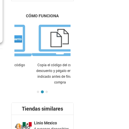
CÓMO FUNCIONA
Copia el código del cupón de
descuento y pégalo en el lugar
indicado antes de finalizar tu
compra
Tiendas similares
Linio Mexico
4 cupones disponibles