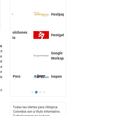
Hostpapa
Hostgator
la
te
Google
 a
Workspace
el
la
or
Ivapeo
de
as
Todas las ofertas para Olímpica
Colombia son a título informativo.
TurboCupones no se hace