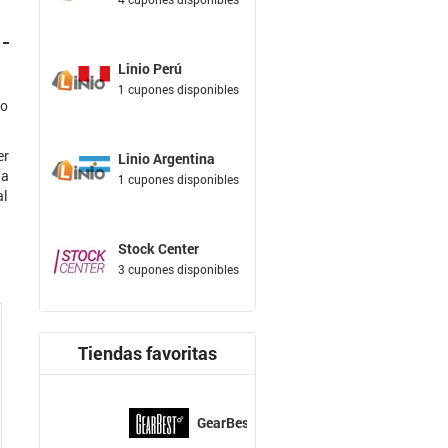
Linio Perú
1 cupones disponibles
do
er
Linio Argentina
ta
1 cupones disponibles
al
Stock Center
3 cupones disponibles
Tiendas favoritas
GearBest