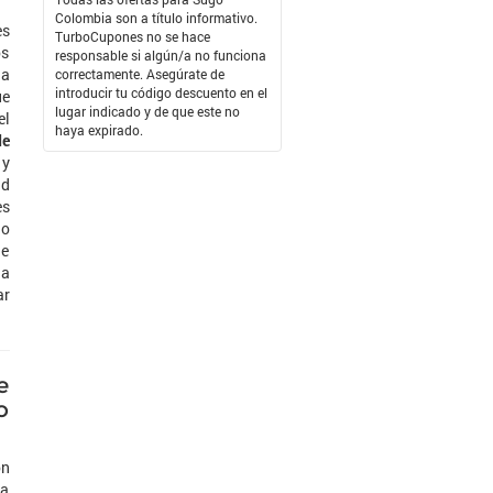
Colombia son a título informativo.
es
TurboCupones no se hace
os
responsable si algún/a no funciona
 a
correctamente. Asegúrate de
introducir tu código descuento en el
ue
lugar indicado y de que este no
el
haya expirado.
de
y
ad
es
do
de
la
ar
e
o
ón
 a