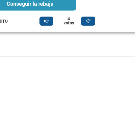
Conseguir la rebaja
4
XITO
votos