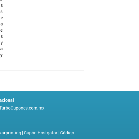
as
es
ue
os
de
ás
uy
la
 y
acional
TurboCupones.com.mx
xarprinting
|
Cupón Hostgator
|
Código