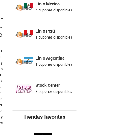
Linio Mexico
4 cupones disponibles
n
Linio Perú
o
1 cupones disponibles
o,
un
Linio Argentina
 y
1 cupones disponibles
as
en
s,
Stock Center
la
3 cupones disponibles
el
en
er
 a
Tiendas favoritas
 y
es
.