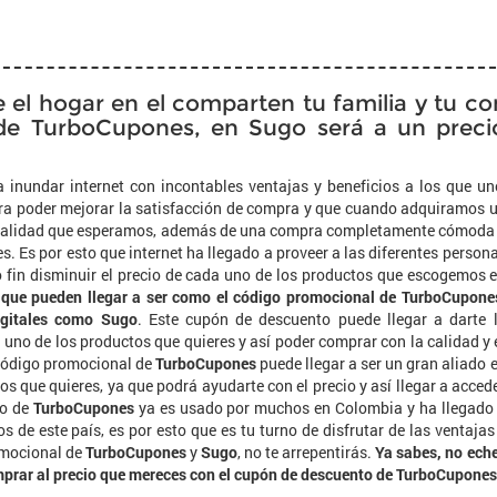
el hogar en el comparten tu familia y tu co
de TurboCupones, en Sugo será a un preci
 inundar internet con incontables ventajas y beneficios a los que un
ara poder mejorar la satisfacción de compra y que cuando adquiramos 
la calidad que esperamos, además de una compra completamente cómoda
s. Es por esto que internet ha llegado a proveer a las diferentes person
 fin disminuir el precio de cada uno de los productos que escogemos 
 que pueden llegar a ser como el código promocional de TurboCupone
igitales como Sugo
. Este cupón de descuento puede llegar a darte 
 uno de los productos que quieres y así poder comprar con la calidad y 
l código promocional de
TurboCupones
puede llegar a ser un gran aliado 
s que quieres, ya que podrá ayudarte con el precio y así llegar a acced
to de
TurboCupones
ya es usado por muchos en Colombia y ha llegado
s de este país, es por esto que es tu turno de disfrutar de las ventajas
romocional de
TurboCupones
y
Sugo
, no te arrepentirás.
Ya sabes, no ech
mprar al precio que mereces con el cupón de descuento de TurboCupones