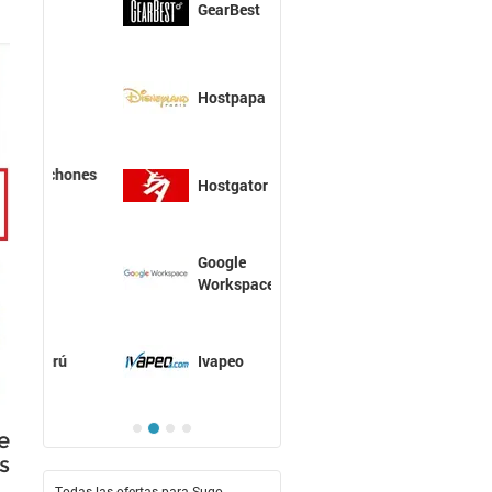
GearBest
Hostpapa
Hostgator
Google
Workspace
Ivapeo
e
s
Todas las ofertas para Sugo