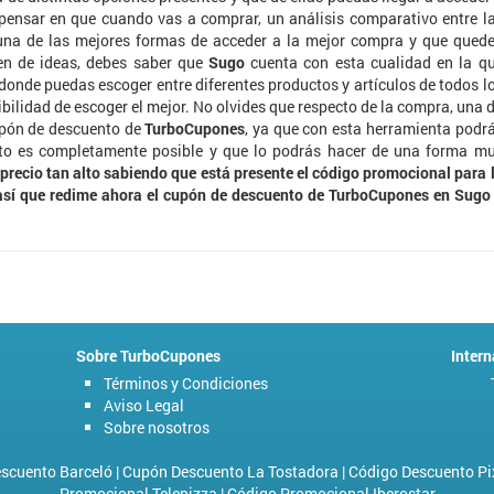
 pensar en que cuando vas a comprar, un análisis comparativo entre l
 una de las mejores formas de acceder a la mejor compra y que qued
en de ideas, debes saber que
Sugo
cuenta con esta cualidad en la q
onde puedas escoger entre diferentes productos y artículos de todos l
ibilidad de escoger el mejor. No olvides que respecto de la compra, una 
upón de descuento de
TurboCupones
, ya que con esta herramienta podr
sto es completamente posible y que lo podrás hacer de una forma m
recio tan alto sabiendo que está presente el código promocional para 
así que redime ahora el cupón de descuento de TurboCupones en Sugo
Sobre TurboCupones
Intern
Términos y Condiciones
Aviso Legal
Sobre nosotros
scuento Barceló
|
Cupón Descuento La Tostadora
|
Código Descuento Pi
Promocional Telepizza
|
Código Promocional Iberostar