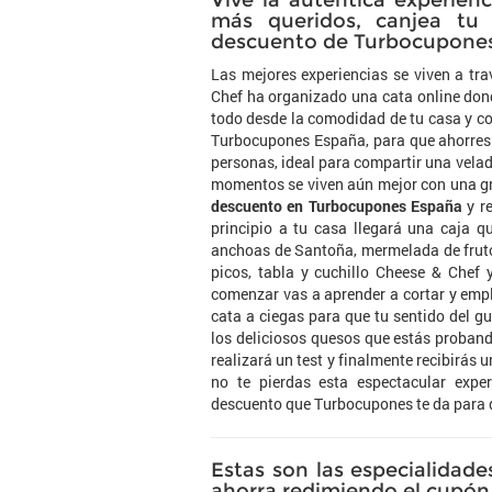
Vive la auténtica experien
más queridos, canjea tu 
descuento de Turbocupone
Las mejores experiencias se viven a tra
Chef ha organizado una cata online don
todo desde la comodidad de tu casa y c
Turbocupones España, para que ahorres y
personas, ideal para compartir una velad
momentos se viven aún mejor con una gr
descuento en Turbocupones España
y re
principio a tu casa llegará una caja q
anchoas de Santoña, mermelada de fruto
picos, tabla y cuchillo Cheese & Chef 
comenzar vas a aprender a cortar y empla
cata a ciegas para que tu sentido del g
los deliciosos quesos que estás proband
realizará un test y finalmente recibirás
no te pierdas esta espectacular exper
descuento que Turbocupones te da para q
Estas son las especialidad
ahorra redimiendo el cupón