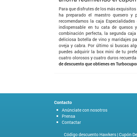
Para que disfrutes de los más exquisito
ha preparado el maestro quesero y p
recomendamos la caja Especialidades 
indispensable en tu cata de quesos y
combinación perfecta, la segunda caja
deliciosa botella de vino y maridajes 
oveja y cabra. Por último si buscas al
puedes adquirir la box mini de tu pref
cuatro olorosos y cuatro duros recuerda
de descuento que obtienes en Turbocup
Contacto
Anúnciate con nosotros
Prensa
Contactar
Código descuento Hawkers
|
Cupón De