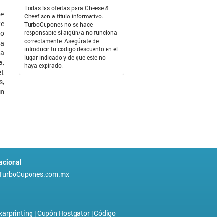
Todas las ofertas para Cheese &
ue
Cheef son a título informativo.
te
TurboCupones no se hace
to
responsable si algún/a no funciona
correctamente. Asegúrate de
la
introducir tu código descuento en el
na
lugar indicado y de que este no
a,
haya expirado.
et
s,
ón
acional
TurboCupones.com.mx
xarprinting
|
Cupón Hostgator
|
Código