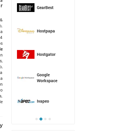
s
r
GearBest
 &
o,
Hostpapa
da
-4
os
de
Hostgator
un
s,
o,
ra
Google
la
Workspace
en
ro
a,
Ivapeo
de
y