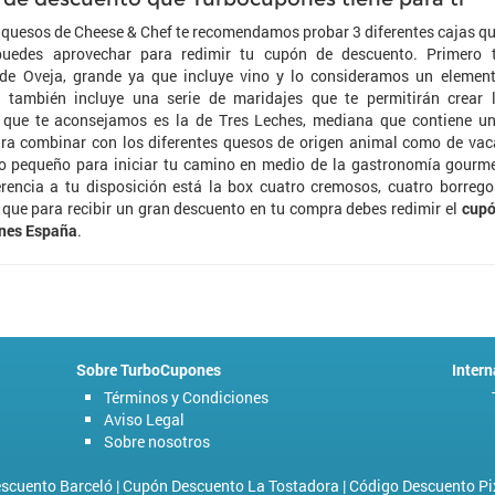
s quesos de Cheese & Chef te recomendamos probar 3 diferentes cajas q
uedes aprovechar para redimir tu cupón de descuento. Primero 
de Oveja, grande ya que incluye vino y lo consideramos un elemen
 también incluye una serie de maridajes que te permitirán crear 
 que te aconsejamos es la de Tres Leches, mediana que contiene u
para combinar con los diferentes quesos de origen animal como de vac
go pequeño para iniciar tu camino en medio de la gastronomía gourm
erencia a tu disposición está la box cuatro cremosos, cuatro borrego
 que para recibir un gran descuento en tu compra debes redimir el
cup
ones España
.
Sobre TurboCupones
Intern
Términos y Condiciones
Aviso Legal
Sobre nosotros
scuento Barceló
|
Cupón Descuento La Tostadora
|
Código Descuento Pi