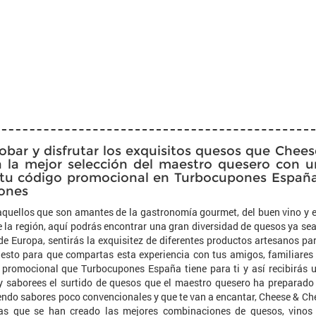
obar y disfrutar los exquisitos quesos que Chees
eva la mejor selección del maestro quesero con u
n tu código promocional en Turbocupones España
tones
aquellos que son amantes de la gastronomía gourmet, del buen vino y 
e la región, aquí podrás encontrar una gran diversidad de quesos ya se
de Europa, sentirás la exquisitez de diferentes productos artesanos pa
esto para que compartas esta experiencia con tus amigos, familiares
o promocional que Turbocupones España tiene para ti y así recibirás 
 saborees el surtido de quesos que el maestro quesero ha preparado
iendo sabores poco convencionales y que te van a encantar, Cheese & Ch
las que se han creado las mejores combinaciones de quesos, vinos