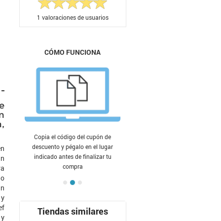
1
valoraciones de usuarios
CÓMO FUNCIONA
e
n
,
Copia el código del cupón de
descuento y pégalo en el lugar
en
indicado antes de finalizar tu
an
compra
ra
 o
un
 y
ef
Tiendas similares
 y