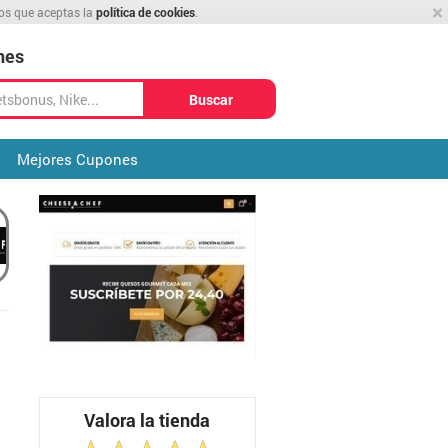
×
mos que aceptas la
política de cookies
.
nes
Buscar
Mejores Cupones
Valora la tienda