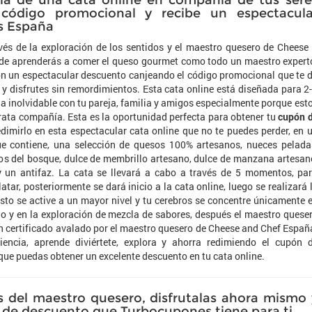
cia de una cata online en compañía de tus sere
código promocional y recibe un espectacula
s España
vés de la exploración de los sentidos y el maestro quesero de Cheese
de aprenderás a comer el queso gourmet como todo un maestro expert
on un espectacular descuento canjeando el código promocional que te 
 disfrutes sin remordimientos. Esta cata online está diseñada para 2
a inolvidable con tu pareja, familia y amigos especialmente porque est
ata compañía. Esta es la oportunidad perfecta para obtener tu
cupón 
dimirlo en esta espectacular cata online que no te puedes perder, en 
ue contiene, una selección de quesos 100% artesanos, nueces pelada
s del bosque, dulce de membrillo artesano, dulce de manzana artesan
y un antifaz. La cata se llevará a cabo a través de 5 momentos, pa
tar, posteriormente se dará inicio a la cata online, luego se realizará 
usto se active a un mayor nivel y tu cerebros se concentre únicamente 
o y en la exploración de mezcla de sabores, después el maestro quese
 un certificado avalado por el maestro quesero de Cheese and Chef Españ
iencia, aprende diviértete, explora y ahorra redimiendo el cupón 
ue puedas obtener un excelente descuento en tu cata online.
es del maestro quesero, disfrutalas ahora mismo 
 de descuento que Turbocupones tiene para ti