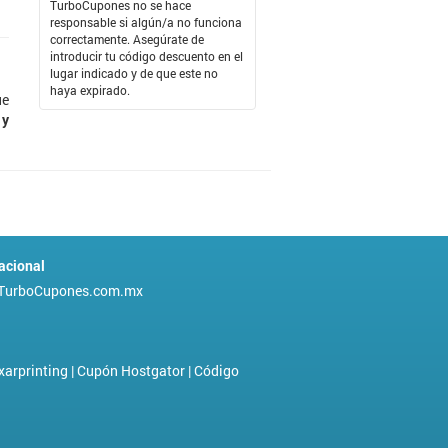
TurboCupones no se hace
responsable si algún/a no funciona
correctamente. Asegúrate de
introducir tu código descuento en el
lugar indicado y de que este no
haya expirado.
ue
 y
acional
TurboCupones.com.mx
xarprinting
|
Cupón Hostgator
|
Código