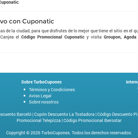
Cuponatic
.
tivo con Cuponatic
as de la ciudad, para que disfrutes de lo mejor que tiene el sitio en el q
. Canjea el
Código Promocional Cuponatic
y visita
Groupon, Agoda
Sobre TurboCupones
Intern
Términos y Condiciones
Aviso Legal
Sobre nosotros
scuento Barceló
|
Cupón Descuento La Tostadora
|
Código Descuento Pi
Promocional Telepizza
|
Código Promocional Iberostar
Copyright © 2026 TurboCupones. Todos los derechos reservados.