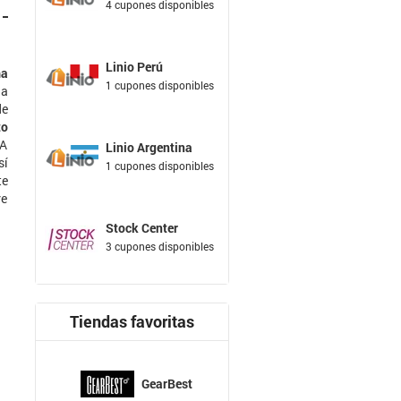
4 cupones disponibles
Linio Perú
ma
1 cupones disponibles
na
de
to
 A
Linio Argentina
sí
1 cupones disponibles
te
re
Stock Center
3 cupones disponibles
Tiendas favoritas
GearBest