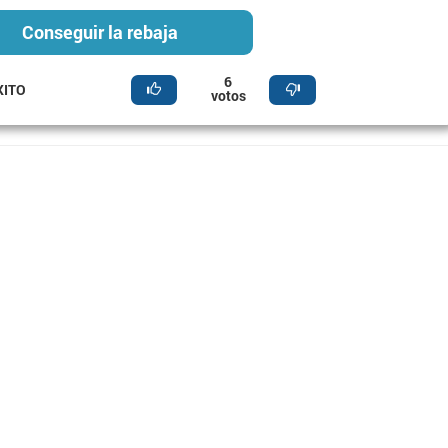
Conseguir la rebaja
6
XITO
votos