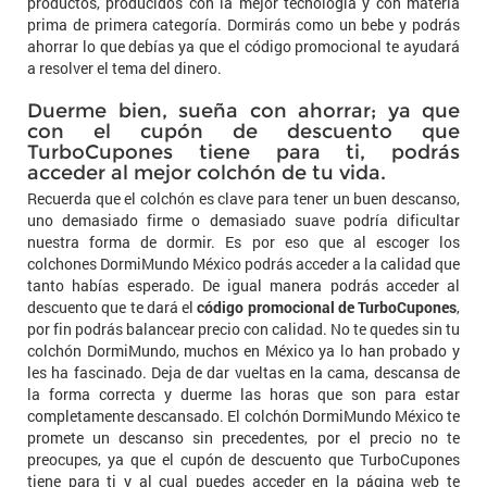
productos, producidos con la mejor tecnología y con materia
prima de primera categoría. Dormirás como un bebe y podrás
ahorrar lo que debías ya que el código promocional te ayudará
a resolver el tema del dinero.
Duerme bien, sueña con ahorrar; ya que
con el cupón de descuento que
TurboCupones tiene para ti, podrás
acceder al mejor colchón de tu vida.
Recuerda que el colchón es clave para tener un buen descanso,
uno demasiado firme o demasiado suave podría dificultar
nuestra forma de dormir. Es por eso que al escoger los
colchones DormiMundo México podrás acceder a la calidad que
tanto habías esperado. De igual manera podrás acceder al
descuento que te dará el
código promocional de TurboCupones
,
por fin podrás balancear precio con calidad. No te quedes sin tu
colchón DormiMundo, muchos en México ya lo han probado y
les ha fascinado. Deja de dar vueltas en la cama, descansa de
la forma correcta y duerme las horas que son para estar
completamente descansado. El colchón DormiMundo México te
promete un descanso sin precedentes, por el precio no te
preocupes, ya que el cupón de descuento que TurboCupones
tiene para ti y al cual puedes acceder en la página web te