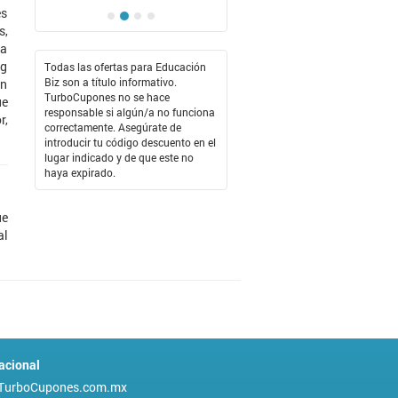
es
s,
ma
ng
Todas las ofertas para Educación
Biz son a título informativo.
en
TurboCupones no se hace
ue
responsable si algún/a no funciona
r,
correctamente. Asegúrate de
introducir tu código descuento en el
lugar indicado y de que este no
haya expirado.
ue
al
acional
TurboCupones.com.mx