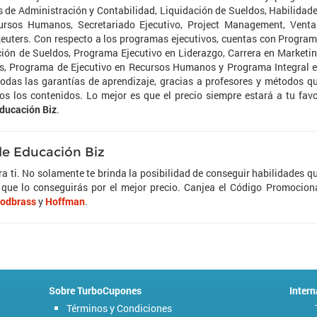
es de Administración y Contabilidad, Liquidación de Sueldos, Habilidad
ecursos Humanos, Secretariado Ejecutivo, Project Management, Venta
uters. Con respecto a los programas ejecutivos, cuentas con Progra
ción de Sueldos, Programa Ejecutivo en Liderazgo, Carrera en Marketi
as, Programa de Ejecutivo en Recursos Humanos y Programa Integral 
das las garantías de aprendizaje, gracias a profesores y métodos q
s los contenidos. Lo mejor es que el precio siempre estará a tu favo
ducación Biz
.
 de Educación Biz
a ti. No solamente te brinda la posibilidad de conseguir habilidades q
 que lo conseguirás por el mejor precio. Canjea el Código Promocion
odbrass
y
Hoffman
.
Sobre TurboCupones
Intern
Términos y Condiciones