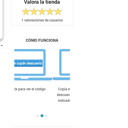
Valora la tienda
1
valoraciones de usuarios
CÓMO FUNCIONA
Copia el código del cupón de
descuento y pégalo en el lugar
indicado antes de finalizar tu
compra