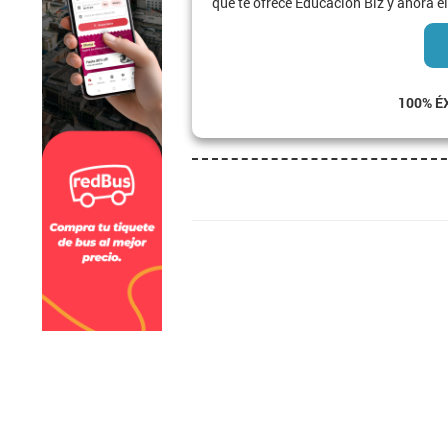
que te ofrece Educación Biz y ahora el
100% É