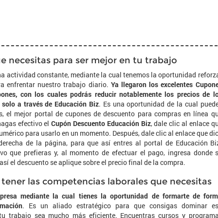
e necesitas para ser mejor en tu trabajo
na actividad constante, mediante la cual tenemos la oportunidad reforz
 enfrentar nuestro trabajo diario.
Ya llegaron los excelentes Cupon
nes, con los cuales podrás reducir notablemente los precios de l
 solo a través de Educación Biz
. Es una oportunidad de la cual pued
s, el mejor portal de cupones de descuento para compras en línea q
hagas efectivo el
Cupón Descuento Educación Biz
, dale clic al enlace q
numérico para usarlo en un momento. Después, dale clic al enlace que di
r derecha de la página, para que así entres al portal de Educación Bi
vo que prefieras y, al momento de efectuar el pago, ingresa donde 
sí el descuento se aplique sobre el precio final de la compra.
 tener las competencias laborales que necesitas
presa mediante la cual tienes la oportunidad de formarte de for
rmación
. Es un aliado estratégico para que consigas dominar e
 tu trabajo sea mucho más eficiente. Encuentras cursos y program