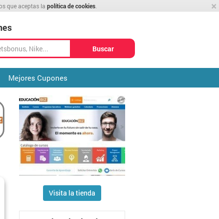
×
mos que aceptas la
política de cookies
.
nes
Buscar
Mejores Cupones
Visita la tienda