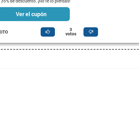
 35% de descuento. ¡No te lo pierdas!
Ver el cupón
3
XITO
votos