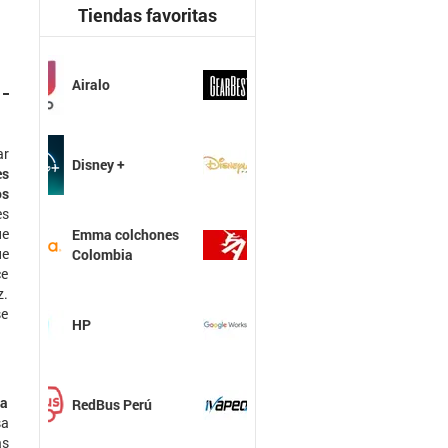
Tiendas favoritas
GearBest
ar
Hostpapa
es
os
es
ue
Hostgator
ue
ce
z.
se
Google
Workspace
ma
Ivapeo
sa
as