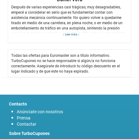
Después de varias experiencias casi trágicas, muy desagradables,
empecé a considerar en serio que es fundamental contar con
asistencia mecánica continuamente. No quiero volver a quedarme
tirado en medio de una carretera, en plena noche, o en medio de un
embotellamiento de tráfico en una autopista, sintiendo la presión
agresiva de todos los demás conductores. Estuve buscando durante
↓ Leer más ↓
mucho tiempo lo mejor en asistencia mecánica, el mejor taller, uno de
confianza. Me han recomendado muchos y no había podido
decidirme por ninguno hasta que, gracias a TurboCupones, me
encontré con Euromaster, un servicio de asistencia mecánica
Todas las ofertas para Euromaster son a título informativo.
realmente eficiente, que llega hasta donde uno esté y lo saca
TurboCupones no se hace responsable si algún/a no funciona
prácticamente de cualquier problema. Gracias al
Cupón Descuento
correctamente. Asegúrate de introducir tu código descuento en el
Euromaster
, he podido disfrutar de este servicio y puedo asegurar que
lugar indicado y de que este no haya expirado.
es el mejor que existe, porque es eficiente y mi carro no ha marchado
mejor desde que este es mi servicio mecánico de confianza. No
pueden dejar pasar esta oportunidad de darle a su carro lo que se
merece y asegurarse con alguien que siempre va a ir a su rescate y va
a mantener su automóvil a las mil maravillas.
Contacto
Anúnciate con nosotros
Prensa
Contactar
Sobre TurboCupones