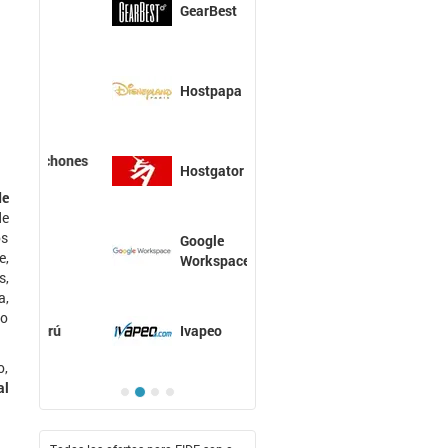
GearBest
Hostpapa
Hostgator
de
de
os
Google
e,
Workspace
s,
a,
do
Ivapeo
o,
al