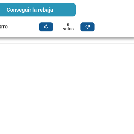
Conseguir la rebaja
6
XITO
votos