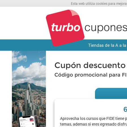
Esta web utiliza cookies para mejora
Tiendas de la A a la
Cupón descuento
Código promocional para F
Aprovecha los cursos que FIDE tiene p
temas, ademas si eres egresado disfr