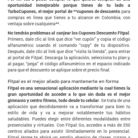
oportunidad inmejorable porque tienes de tu lado a
TurboCupones, el mejor portal de **cupones de descuento
para
compras en línea que tienes a tu alcance en Colombia, con
ventaja sobre cualquiera**.
No tendrás problemas al canjear los Cupones Descuento Fitpal
.
Primero, dale clic al link que dice “ver cupón” y copia el código
alfanumérico usando el comando “copy” de tu dispositivo.
Después, dale clic al link que dice “visita la tienda”, para entrar
al portal de Fitpal. Descarga la aplicación, selecciona tu plan y,
al pagar, “pega” el código alfanumérico en el espacio indicado
para que el descuento se aplique sobre el precio final.
Fitpal es el mejor aliado para mantenerte en forma
Fitpal es una sensacional aplicación mediante la cual tienes la
gran oportunidad de acceder a lo que sin duda es el mejor
gimnasio y centro fitness, todo desde tu celular
. Se trata de una
aplicación que decididamente va a transformar para bien tu
estilo de vida y va a mejorar notablemente tus hábitos
saludables. Puedes elegir entre diferentes modalidades entre
presenciales y virtuales. Con Fitpal Go, accedes a más de 350
centros aliados para asistir ilimitadamente en lo presencial.
Fitpal Home te abrirá un amplio abanico de clases, cursos y