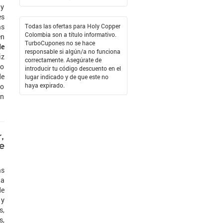
 y
es
Todas las ofertas para Holy Copper
as
Colombia son a título informativo.
en
TurboCupones no se hace
de
responsable si algún/a no funciona
iz
correctamente. Asegúrate de
go
introducir tu código descuento en el
de
lugar indicado y de que este no
haya expirado.
io
en
,
e
ás
ja
de
 y
s,
s,