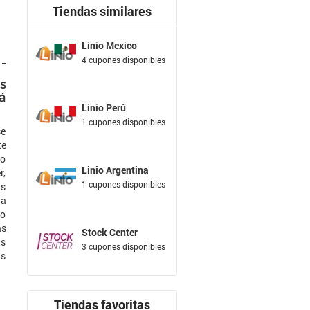
Tiendas similares
Linio Mexico
4 cupones disponibles
s
á
Linio Perú
1 cupones disponibles
se
te
do
Linio Argentina
r,
1 cupones disponibles
ns
la
io
as
Stock Center
us
3 cupones disponibles
as
Tiendas favoritas