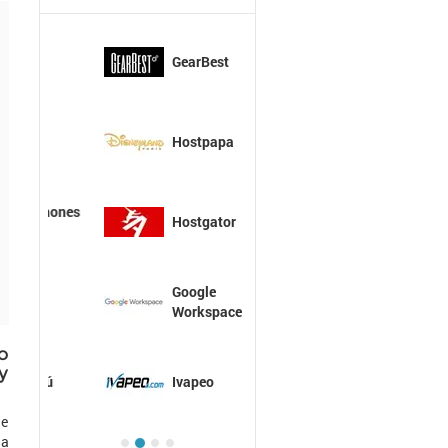
GearBest
Hostpapa
Hostgator
Google
Workspace
o
y
Ivapeo
ue
na