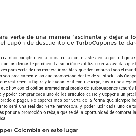
ara verte de una manera fascinante y dejar a lo
, el cupón de descuento de TurboCupones te dar
n cambio completo en la forma en la que te vistes, en la que tu figura 
a que los demás te perciben. La solución es utilizar ciertas ayudas que 
laves para verte de una manera increíble y que deslumbre a todo el mun
as son precisamente las que promociona dentro de su stock Holy Coppe
ue reafirmen tu figura y te hagan tonificar tu cuerpo, hasta unos leggi
o que hoy con el
código promocional propio de TurboCupones
tendrás 
a y poder comprar cada uno de los artículos de Holy Copper a un prec
mbrado a pagar. No esperes más por verte de la forma que siempre h
nto será una realidad verte hermoso/a, y poder lucir cada uno de t
más por una promoción o rebaja que te dé la oportunidad de comprar l
ica.
opper Colombia en este lugar