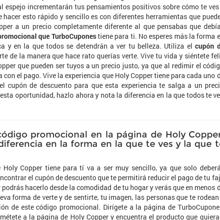
 al espejo incrementarán tus pensamientos positivos sobre cómo te ves
e hacer esto rápido y sencillo es con diferentes herramientas que pued
pper a un precio completamente diferente al que pensabas que debí
promocional que TurboCupones
tiene para ti. No esperes más la forma 
a y en la que todos se detendrán a ver tu belleza. Utiliza el
cupón 
te de la manera que hace rato querías verte. Vive tu vida y siéntete fel
pper que pueden ser tuyos a un precio justo, ya que al redimir el códi
con el pago. Vive la experiencia que Holy Copper tiene para cada uno 
 el cupón de descuento para que esta experiencia te salga a un prec
esta oportunidad, hazlo ahora y nota la diferencia en la que todos te v
 código promocional en la página de Holy Copper
iferencia en la forma en la que te ves y la que t
Holy Copper tiene para tí va a ser muy sencillo, ya que solo deber
contrar el cupón de descuento que te permitirá reducir el pago de tu fa
oy podrás hacerlo desde la comodidad de tu hogar y verás que en menos 
eva forma de verte y de sentirte, tu imagen, las personas que te rodean
nción de este código promocional. Dirígete a la página de TurboCupone
métete a la página de Holy Copper y encuentra el producto que quiera