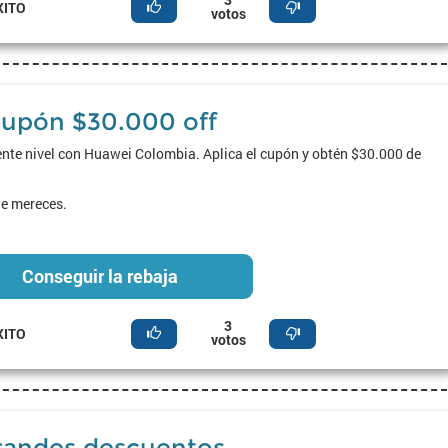
XITO
votos
upón $30.000 off
iente nivel con Huawei Colombia. Aplica el cupón y obtén $30.000 de
e mereces.
Conseguir la rebaja
3
XITO
votos
randes descuentos