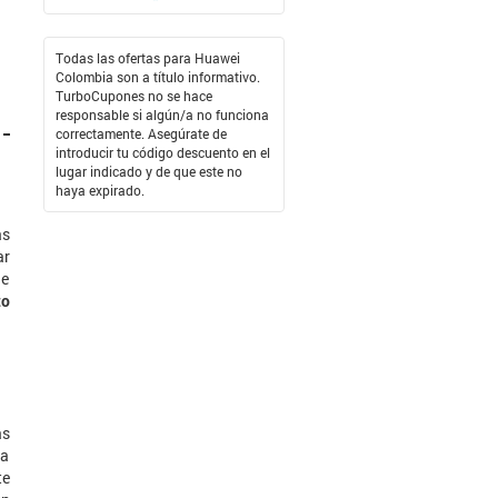
Todas las ofertas para Huawei
Colombia son a título informativo.
TurboCupones no se hace
responsable si algún/a no funciona
correctamente. Asegúrate de
introducir tu código descuento en el
lugar indicado y de que este no
haya expirado.
ás
ar
le
to
ás
la
te