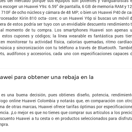
des del mercado porque sus equipos son potentes y vanguardistas 
es escoger un Huawei Y9s: 6.59” de pantalla, 6 GB de memoria RAM y 1
 710F de ocho núcleos y cámara de 48 MP; o bien un Huawei P40 de ca
rocesador Kirin 810 octa- core; o un Huawei Y6p si buscas un móvil 
ra de estos podría ser tuyo con un envidiable descuento rendimiento 
al momento de tu compra. Los smartphones Huawei son apenas 
estos cupones y códigos; la línea wearable es fantástica pues tie
n monitorear tu actividad física, calorías quemadas, ritmo cardíac
música y sincronización con tu teléfono a través de Bluetooth. Tambi
lets, audífonos y accesorios, cada uno con especificaciones capaces 
awei para obtener una rebaja en la
s una buena decisión, pues obtienes diseño, potencia, rendimient
álogo online Huawei Colombia y notarás que, en comparación con otr
ma de otras marcas, Huawei ofrece tarifas óptimas por especificacion
ncia. ¡Lo mejor es que no tienes que comprar sus artículos a los preci
descuento Huawei a tu cesta o en productos seleccionados para disfrut
mpra.