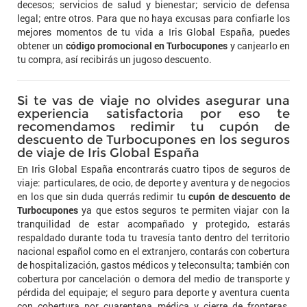
decesos; servicios de salud y bienestar; servicio de defensa
legal; entre otros. Para que no haya excusas para confiarle los
mejores momentos de tu vida a Iris Global España, puedes
obtener un
código promocional en Turbocupones
y canjearlo en
tu compra, así recibirás un jugoso descuento.
Si te vas de viaje no olvides asegurar una
experiencia satisfactoria por eso te
recomendamos redimir tu cupón de
descuento de Turbocupones en los seguros
de viaje de Iris Global España
En Iris Global España encontrarás cuatro tipos de seguros de
viaje: particulares, de ocio, de deporte y aventura y de negocios
en los que sin duda querrás redimir tu
cupón de descuento de
Turbocupones
ya que estos seguros te permiten viajar con la
tranquilidad de estar acompañado y protegido, estarás
respaldado durante toda tu travesía tanto dentro del territorio
nacional español como en el extranjero, contarás con cobertura
de hospitalización, gastos médicos y teleconsulta; también con
cobertura por cancelación o demora del medio de transporte y
pérdida del equipaje; el seguro para deporte y aventura cuenta
con cobertura por cuarentena médica y cierre de fronteras.