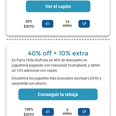
Ver el cupón
20%
15
votos
ÉXITO
40% off + 10% extra
En Paris Chile disfruta un 40% de descuento en
juguetería pagando con Cencosud Scotiabank, y obtén
un 10% adicional con cupón.
Encuentra los juguetes más buscados (excluye LEGO) y
sorprende con ahorro.
Conseguir la rebaja
100%
3
votos
ÉXITO