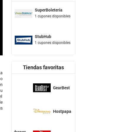
SuperBoletería
1 cupones disponibles
StubHub
1 cupones disponibles
Tiendas favoritas
ta
go
en
GearBest
tu
el
de
us
Hostpapa