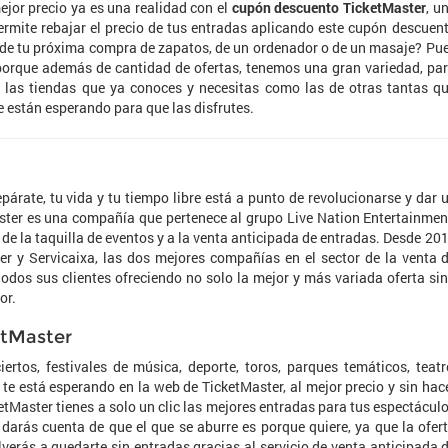
ejor precio ya es una realidad con el
cupón descuento TicketMaster
, u
rmite rebajar el precio de tus entradas aplicando este cupón descuen
o de tu próxima compra de zapatos, de un ordenador o de un masaje? Pu
orque además de cantidad de ofertas, tenemos una gran variedad, pa
 las tiendas que ya conoces y necesitas como las de otras tantas q
e están esperando para que las disfrutes.
párate, tu vida y tu tiempo libre está a punto de revolucionarse y dar 
ster es una compañía que pertenece al grupo Live Nation Entertainmen
 de la taquilla de eventos y a la venta anticipada de entradas. Desde 20
er y Servicaixa, las dos mejores compañías en el sector de la venta 
todos sus clientes ofreciendo no solo la mejor y más variada oferta si
or.
etMaster
ertos, festivales de música, deporte, toros, parques temáticos, teatr
e está esperando en la web de TicketMaster, al mejor precio y sin hac
ketMaster tienes a solo un clic las mejores entradas para tus espectácul
 darás cuenta de que el que se aburre es porque quiere, ya que la ofer
verás a quedarte sin entradas gracias al servicio de venta anticipada 