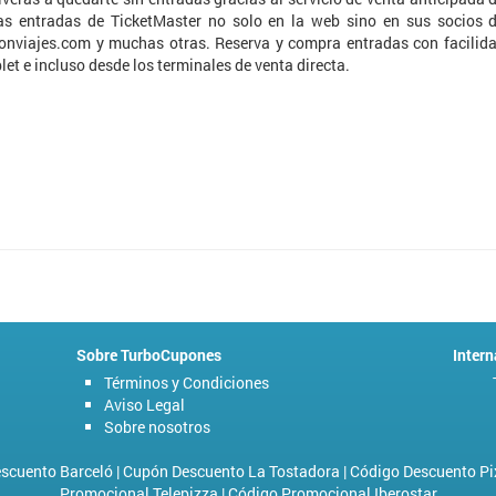
s entradas de TicketMaster no solo en la web sino en sus socios 
conviajes.com y muchas otras. Reserva y compra entradas con facilid
let e incluso desde los terminales de venta directa.
Sobre TurboCupones
Intern
Términos y Condiciones
Aviso Legal
Sobre nosotros
scuento Barceló
|
Cupón Descuento La Tostadora
|
Código Descuento Pi
Promocional Telepizza
|
Código Promocional Iberostar