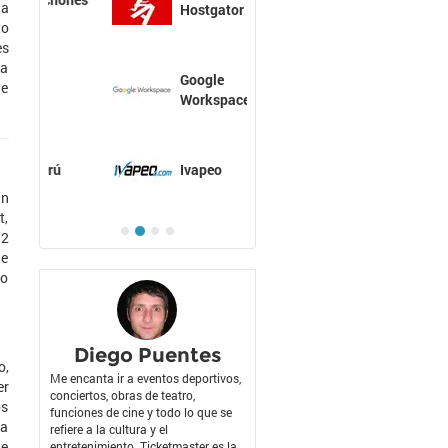
na
Hostgator
to
es
ra
Google
ue
Workspace
Ivapeo
un
t,
12
de
no
Diego Puentes
o,
Me encanta ir a eventos deportivos,
er
conciertos, obras de teatro,
os
funciones de cine y todo lo que se
ta
refiere a la cultura y el
de
entretenimiento. Ticketmaster es la