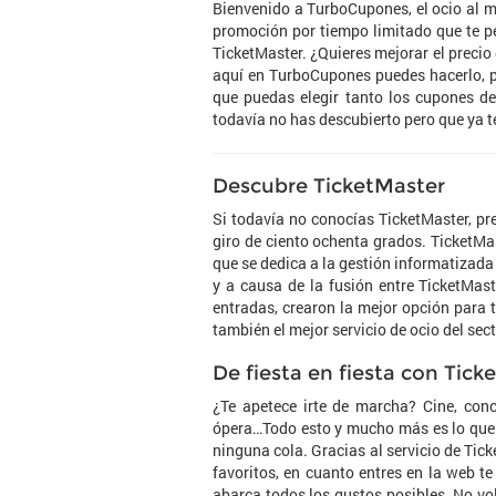
Bienvenido a TurboCupones, el ocio al m
promoción por tiempo limitado que te pe
TicketMaster. ¿Quieres mejorar el preci
aquí en TurboCupones puedes hacerlo, p
que puedas elegir tanto los cupones de
todavía no has descubierto pero que ya t
Descubre TicketMaster
Si todavía no conocías TicketMaster, pre
giro de ciento ochenta grados. TicketMa
que se dedica a la gestión informatizada
y a causa de la fusión entre TicketMast
entradas, crearon la mejor opción para 
también el mejor servicio de ocio del sect
De fiesta en fiesta con Tick
¿Te apetece irte de marcha? Cine, conci
ópera…Todo esto y mucho más es lo que t
ninguna cola. Gracias al servicio de Tic
favoritos, en cuanto entres en la web te
abarca todos los gustos posibles. No vol