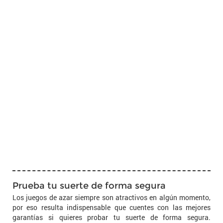
Prueba tu suerte de forma segura
Los juegos de azar siempre son atractivos en algún momento,
por eso resulta indispensable que cuentes con las mejores
garantías si quieres probar tu suerte de forma segura.