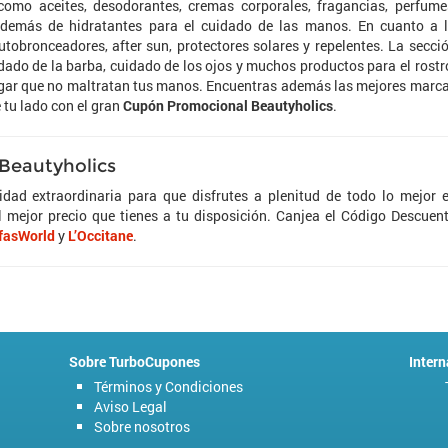
omo aceites, desodorantes, cremas corporales, fragancias, perfume
, además de hidratantes para el cuidado de las manos. En cuanto a 
utobronceadores, after sun, protectores solares y repelentes. La secci
idado de la barba, cuidado de los ojos y muchos productos para el rostr
ogar que no maltratan tus manos. Encuentras además las mejores marc
e tu lado con el gran
Cupón Promocional Beautyholics
.
 Beautyholics
idad extraordinaria para que disfrutes a plenitud de todo lo mejor 
l mejor precio que tienes a tu disposición. Canjea el Código Descuen
fasWorld
y
L’Occitane
.
Sobre TurboCupones
Intern
Términos y Condiciones
Aviso Legal
Sobre nosotros