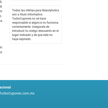
s,
la
Todas las ofertas para Beautyholics
ón
son a título informativo.
o.
TurboCupones no se hace
as
responsable si algún/a no funciona
correctamente. Asegúrate de
introducir tu código descuento en el
lugar indicado y de que este no
haya expirado.
en
to
acional
TurboCupones.com.mx