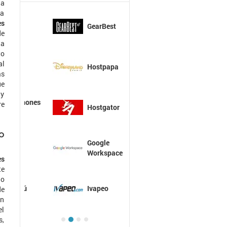
na
ra
es
GearBest
de
na
to
al
Hostpapa
ás
ue
 y
re
Hostgator
o
Google
Workspace
es
te
do
Ivapeo
de
on
el
s,