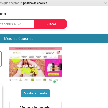
×
mos que aceptas la
política de cookies
.
nes
Buscar
Mejores Cupones
Visita la tienda
Valora la tienda