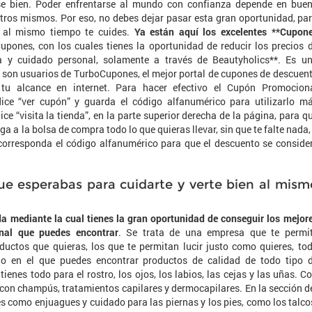
se bien. Poder enfrentarse al mundo con confianza depende en bue
os mismos. Por eso, no debes dejar pasar esta gran oportunidad, pa
y al mismo tiempo te cuides.
Ya están aquí los excelentes **Cupon
upones, con los cuales tienes la oportunidad de reducir los precios 
a y cuidado personal, solamente a través de Beautyholics**. Es u
s son usuarios de TurboCupones, el mejor portal de cupones de descuen
tu alcance en internet. Para hacer efectivo el Cupón Promocion
dice “ver cupón” y guarda el código alfanumérico para utilizarlo m
ice “visita la tienda”, en la parte superior derecha de la página, para q
ga a la bolsa de compra todo lo que quieras llevar, sin que te falte nada,
orresponda el código alfanumérico para que el descuento se conside
que esperabas para cuidarte y verte bien al mism
da mediante la cual tienes la gran oportunidad de conseguir los mejor
nal que puedes encontrar
. Se trata de una empresa que te permi
ductos que quieras, los que te permitan lucir justo como quieres, to
o en el que puedes encontrar productos de calidad de todo tipo 
tienes todo para el rostro, los ojos, los labios, las cejas y las uñas. C
 con champús, tratamientos capilares y dermocapilares. En la sección d
s como enjuagues y cuidado para las piernas y los pies, como los talco