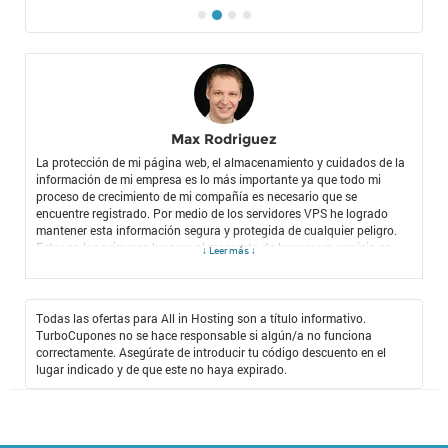
Max Rodriguez
La protección de mi página web, el almacenamiento y cuidados de la
información de mi empresa es lo más importante ya que todo mi
proceso de crecimiento de mi compañía es necesario que se
encuentre registrado. Por medio de los servidores VPS he logrado
mantener esta información segura y protegida de cualquier peligro.
Estar en los primeros lugares al momento de buscar un servicio en
↓ Leer más ↓
internet es primordial para las visitas en una página. Por esta razón
con el ** Código descuento All in Hosting** adquirí uno de los
paquetes de hosting más efectivos que he encontrado en el mercado.
Me siento muy seguro de que todo va estar bien y no tendré
Todas las ofertas para All in Hosting son a título informativo.
problemas con mi información, inclusive All in Hosting creo un
TurboCupones no se hace responsable si algún/a no funciona
servidor que sea acopla perfectamente a lo que yo necesito. Mi
correctamente. Asegúrate de introducir tu código descuento en el
información nunca había estado tan protegida. Toda mi tranquilidad
lugar indicado y de que este no haya expirado.
se la debo a los servicios que me ha brindado All in Hosting.