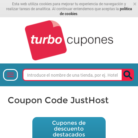
×
Esta web utiliza cookies para mejorar tu experiencia de navegación y
realizar tareas de analítica. Al continuar entendemos que aceptas la
política
de cookies
.
Coupon Code JustHost
Cupones de
descuento
destacados