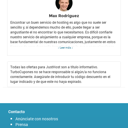
Max Rodriguez
Encontrar un buen servicio de hosting es algo que no suele ser
sencillo y, sí dependemos mucho de ello, puede llegar a ser
angustiante el no encontrar lo que necesitamos. Es difícil confiarle
nuestro servicio de alojamiento a cualquier empresa, porque es la
base fundamental de nuestras comunicaciones, justamente en estos
tiempos de gran desarrollo tecnológico en lo que a comunicaciones
↓ Leer más ↓
se refiere. Más aún si es fundamental para la comunicación y el
desarrollo normal de nuestro negocio. Por eso, para mí fue muy
emocionante encontrar la tienda JustHost en TurboCupones, el
maravilloso portal de cupones de descuento. Gracias a esta tienda, he
Todas las ofertas para JustHost son a título informativo.
podido encontrar finalmente un servidor de hosting confiable,
TurboCupones no se hace responsable si algún/a no funciona
eficiente, seguro, completo, con todo lo que necesito para el desarrollo
correctamente. Asegúrate de introducir tu código descuento en el
normal y efectivo de mi empresa y sus comunicaciones. Al utilizar el
lugar indicado y de que este no haya expirado.
Coupon Code Just Host
, pude además disfrutar de unas tarifas
excepcionales, muy económicas, que me permitieron contratar la
mejor opción y ahora gozar de ella.
Contacto
Anúnciate con nosotros
Prensa