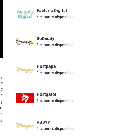
Factoría Digital
5 cupones disponibles
GoDaddy
8 cupones disponibles
Hostpapa
3 cupones disponibles
 y
ue
te
Hostgator
ón
8 cupones disponibles
 y
tu
el
to
ABBYY
1 cupones disponibles