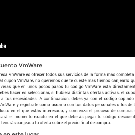
escuento VmWare
presa VmWare es ofrecer todos sus servicios de la forma más completa
ca al cupón VmWare, no queremos que te cueste más tiempo canjearlo q
e verás que en unos pocos pasos tu código VmWare está directamen
bes hacer es seleccionar, si hubiera distintas ofertas activas, el cup
 tus necesidades. A continuación, debes ya con el código copiado
 VmWare y regístrate como usuario con tus datos personales o los de 
ducto en el que estás interesado, y comienza el proceso de compra, 
cará el momento exacto en el que deberás pegar tu código descuen
tendrás canjeada tu oferta sobre el precio final de compra.
 en este lugar