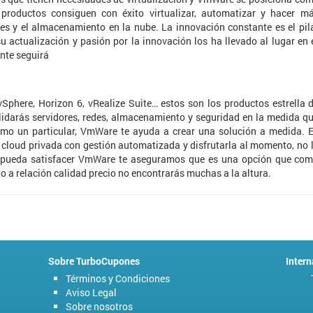
 productos consiguen con éxito virtualizar, automatizar y hacer m
edes y el almacenamiento en la nube. La innovación constante es el pil
actualización y pasión por la innovación los ha llevado al lugar en 
nte seguirá
vSphere, Horizon 6, vRealize Suite… estos son los productos estrella 
lidarás servidores, redes, almacenamiento y seguridad en la medida q
omo un particular, VmWare te ayuda a crear una solución a medida. 
 cloud privada con gestión automatizada y disfrutarla al momento, no 
e pueda satisfacer VmWare te aseguramos que es una opción que co
 a relación calidad precio no encontrarás muchas a la altura.
Sobre TurboCupones
Intern
Términos y Condiciones
Aviso Legal
Sobre nosotros