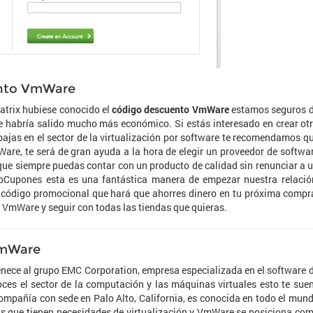
ento VmWare
Matrix hubiese conocido el
código descuento VmWare
estamos seguros 
le habría salido mucho más económico. Si estás interesado en crear ot
bajas en el sector de la virtualización por software te recomendamos q
re, te será de gran ayuda a la hora de elegir un proveedor de softwa
que siempre puedas contar con un producto de calidad sin renunciar a 
oCupones esta es una fantástica manera de empezar nuestra relació
n código promocional que hará que ahorres dinero en tu próxima compr
VmWare y seguir con todas las tiendas que quieras.
VmWare
nece al grupo EMC Corporation, empresa especializada en el software 
noces el sector de la computación y las máquinas virtuales esto te sue
 compañía con sede en Palo Alto, California, es conocida en todo el mun
s que tienen necesidades de virtualización y VmWare se posiciona co