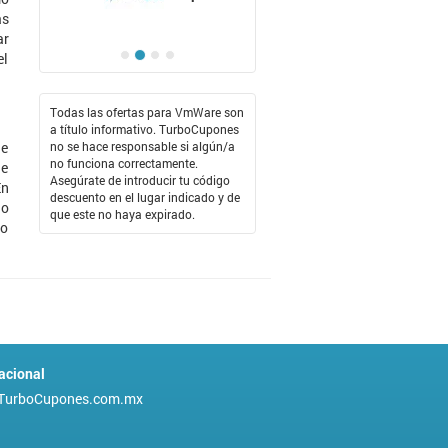
ás
ar
el
Todas las ofertas para VmWare son
a título informativo. TurboCupones
de
no se hace responsable si algún/a
no funciona correctamente.
ue
Asegúrate de introducir tu código
En
descuento en el lugar indicado y de
lo
que este no haya expirado.
mo
acional
TurboCupones.com.mx