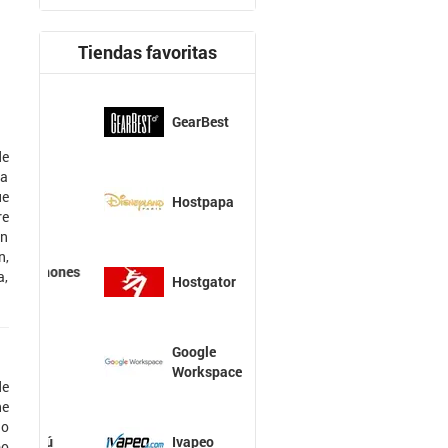
Tiendas favoritas
GearBest
de
ra
ue
Hostpapa
re
un
n,
a,
Hostgator
Google
Workspace
de
ne
do
Ivapeo
mo