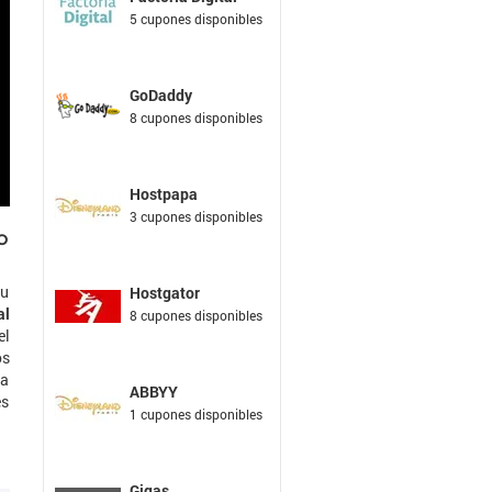
5 cupones disponibles
GoDaddy
8 cupones disponibles
Hostpapa
3 cupones disponibles
o
su
Hostgator
al
8 cupones disponibles
el
os
ma
ABBYY
es
1 cupones disponibles
Gigas