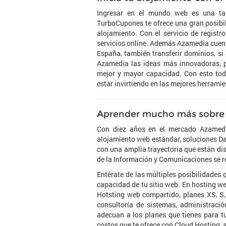
Ingresar en el mundo web es una tar
TurboCupones te ofrece una gran posibi
alojamiento. Con el servicio de registr
servicios online. Además Azamedia cuen
España, también transferir dominios, si 
Azamedia las ideas más innovadoras, pu
mejor y mayor capacidad. Con esto todo
estar invirtiendo en las mejores herramie
Aprender mucho más sobre 
Con diez años en el mercado Azamedi
alojamiento web estándar, soluciones Da
con una amplia trayectoria que están dis
de la Información y Comunicaciones se re
Entérate de las múltiples posibilidades 
capacidad de tu sitio web. En hosting we
Hotsting web compartido, planes XS, S, 
consultoría de sistemas, administraci
adecuan a los planes que tienes para tu
costos que te ofrece con Cloud Hosting, 