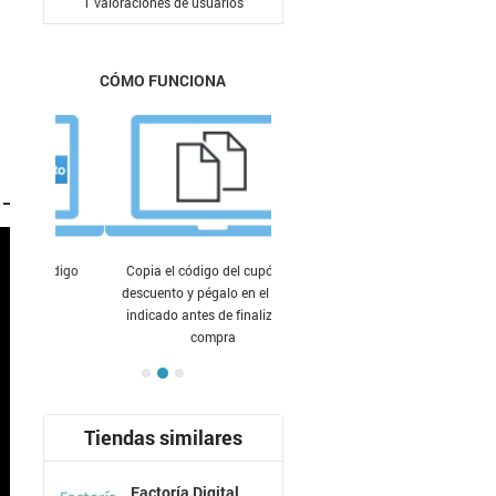
1
valoraciones de usuarios
CÓMO FUNCIONA
Copia el código del cupón de
descuento y pégalo en el lugar
indicado antes de finalizar tu
compra
Tiendas similares
Factoría Digital