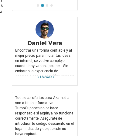
as
la
Daniel Vera
Encontrar una forma confiable y al
mejor precio para iniciar tus ideas
en internet, se vuelve complejo
cuando hay varias opciones. Sin
embargo la experiencia de
Azamedia nos ha permitido crear un
↓ Leer más ↓
sitio web de calidad, con el mejor
servicio y la información necesaria y
oportuna para seguir aprendido
mucho más de la mano de sus
Todas las ofertas para Azamedia
múltiples productos, los cuales nos
son a título informativo.
han ayudado a optimizar la
TurboCupones no se hace
plataforma y ser más efectivos en el
responsable si algún/a no funciona
amplio mundo de internet. Adicional
correctamente. Asegúrate de
a esto logramos obtener el mejor
introducir tu código descuento en el
precio con el
Código promocional
lugar indicado y de que este no
Azamedia
para contratar el servicio
haya expirado.