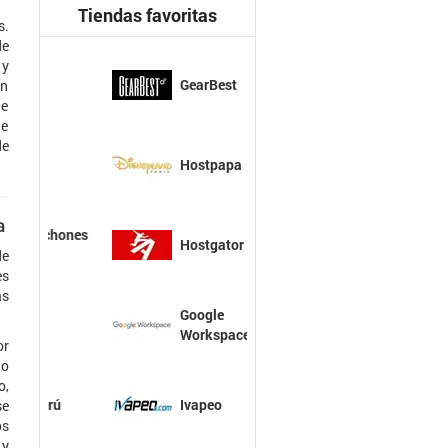
Tiendas favoritas
s.
de
 y
GearBest
en
de
de
de
Hostpapa
a
Hostgator
de
es
as
Google
Workspace
or
io
o,
Ivapeo
se
os
 y