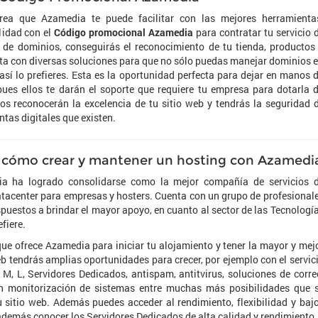
ea que Azamedia te puede facilitar con las mejores herramienta
lidad con el
Código promocional Azamedia
para contratar tu servicio 
o de dominios, conseguirás el reconocimiento de tu tienda, productos
ta con diversas soluciones para que no sólo puedas manejar dominios 
así lo prefieres. Esta es la oportunidad perfecta para dejar en manos 
es ellos te darán el soporte que requiere tu empresa para dotarla 
s reconocerán la excelencia de tu sitio web y tendrás la seguridad 
ntas digitales que existen.
cómo crear y mantener un hosting con Azamedi
a ha logrado consolidarse como la mejor compañía de servicios 
tacenter para empresas y hosters. Cuenta con un grupo de profesional
puestos a brindar el mayor apoyo, en cuanto al sector de las Tecnologí
fiere.
que ofrece Azamedia para iniciar tu alojamiento y tener la mayor y mej
b tendrás amplias oportunidades para crecer, por ejemplo con el servic
M, L, Servidores Dedicados, antispam, antitvirus, soluciones de corre
ón monitorización de sistemas entre muchas más posibilidades que 
 sitio web. Además puedes acceder al rendimiento, flexibilidad y baj
además conocer los Servidores Dedicados de alta calidad y rendimiento,