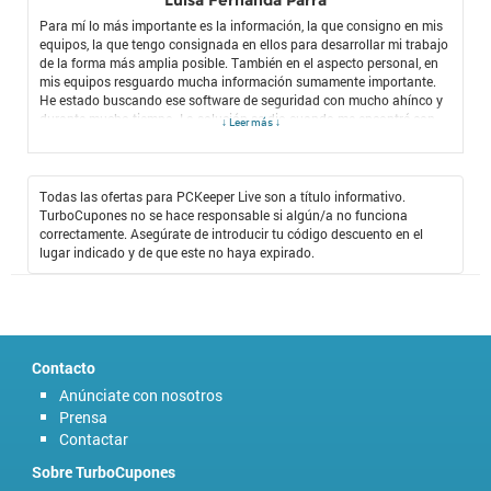
Para mí lo más importante es la información, la que consigno en mis
equipos, la que tengo consignada en ellos para desarrollar mi trabajo
de la forma más amplia posible. También en el aspecto personal, en
mis equipos resguardo mucha información sumamente importante.
He estado buscando ese software de seguridad con mucho ahínco y
durante mucho tiempo. La solución se dio cuando me encontré con
↓ Leer más ↓
TurboCupones, la mejor página de cupones de descuento para
compras en línea y ahí me encontré con una tienda de PCKeeper Live,
una compañía extraordinaria que ofrece un software de seguridad
informática sumamente importante, que tiene todo lo que cualquiera
Todas las ofertas para PCKeeper Live son a título informativo.
puede necesitar en esta materia. Sin dudarlo, hice efectivo el
cupón
TurboCupones no se hace responsable si algún/a no funciona
descuento PCKeeper Live
y compré el mejor software de seguridad del
correctamente. Asegúrate de introducir tu código descuento en el
mundo y así mis equipos están protegidos de la mejor forma posible.
lugar indicado y de que este no haya expirado.
Ahora lo recomiendo a todos aquellos que buscan lo mejor en esta
materia.
Contacto
Anúnciate con nosotros
Prensa
Contactar
Sobre TurboCupones