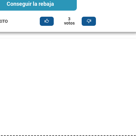
Conseguir la rebaja
3
XITO
votos