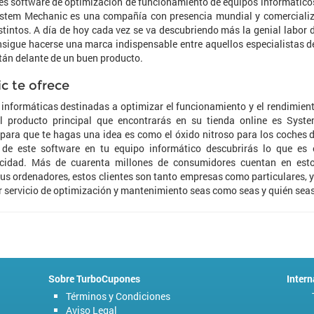
es software de optimización de funcionamiento de equipos informático
System Mechanic es una compañía con presencia mundial y comerciali
tintos. A día de hoy cada vez se va descubriendo más la genial labor 
sigue hacerse una marca indispensable entre aquellos especialistas d
tán delante de un buen producto.
c te ofrece
informáticas destinadas a optimizar el funcionamiento y el rendimien
l producto principal que encontrarás en su tienda online es Syst
para que te hagas una idea es como el óxido nitroso para los coches 
 de este software en tu equipo informático descubrirás lo que es 
ocidad. Más de cuarenta millones de consumidores cuentan en est
 ordenadores, estos clientes son tanto empresas como particulares, 
r servicio de optimización y mantenimiento seas como seas y quién seas
Sobre TurboCupones
Intern
Términos y Condiciones
Aviso Legal