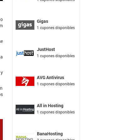
no
Gigas
em
1 cupones disponibles
se
JustHost
1 cupones disponibles
la
 y
AVG Antivirus
1 cupones disponibles
en
os
All in Hosting
1 cupones disponibles
BanaHosting
3 cupones disponibles