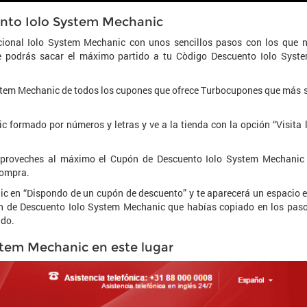
ento Iolo System Mechanic
ional Iolo System Mechanic con unos sencillos pasos con los que 
e podrás sacar el máximo partido a tu Còdigo Descuento Iolo Syst
ystem Mechanic de todos los cupones que ofrece Turbocupones que más 
 formado por números y letras y ve a la tienda con la opción “Visita 
aproveches al máximo el Cupón de Descuento Iolo System Mechanic
compra.
clic en “Dispondo de un cupón de descuento” y te aparecerá un espacio 
n de Descuento Iolo System Mechanic que habías copiado en los pas
ido.
stem Mechanic en este lugar