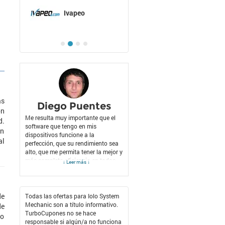
Ivapeo
as
Diego Puentes
ón
Me resulta muy importante que el
d.
software que tengo en mis
ón
dispositivos funcione a la
al
perfección, que su rendimiento sea
alto, que me permita tener la mejor y
más completa eficiencia en todas
↓ Leer más ↓
las tareas que tengo que llevar a
cabo como ingeniero de sistemas.
Es un asunto que representa
prácticamente el buen o mal
de
Todas las ofertas para Iolo System
funcionamiento de mi trabajo, para
Mechanic son a título informativo.
de
que podamos disfrutar plenamente
TurboCupones no se hace
do
de todo lo que nos ofrece el
responsable si algún/a no funciona