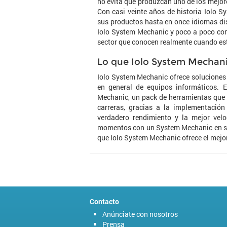
no evita que produzcan uno de los mejor
Con casi veinte años de historia Iolo 
sus productos hasta en once idiomas dis
Iolo System Mechanic y poco a poco con
sector que conocen realmente cuando es
Lo que Iolo System Mechani
Iolo System Mechanic ofrece soluciones 
en general de equipos informáticos. E
Mechanic, un pack de herramientas que 
carreras, gracias a la implementación
verdadero rendimiento y la mejor vel
momentos con un System Mechanic en sus
que Iolo System Mechanic ofrece el mejo
Contacto
Anúnciate con nosotros
Prensa